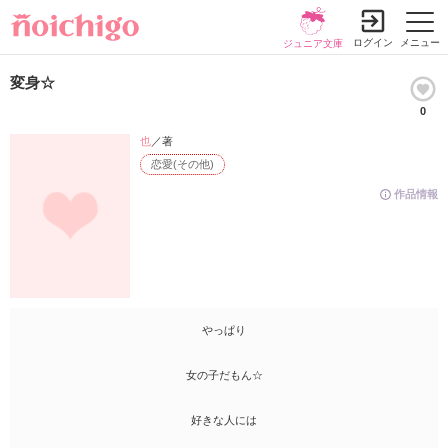
ログイン
メニュー
ジュニア文庫
変身☆
0
也
／著
恋愛(その他)
作品情報
やっぱり
女の子だもん☆
好きな人には