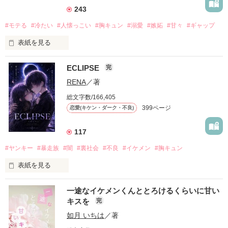
243
#モテる
#冷たい
#人懐っこい
#胸キュン
#溺愛
#嫉妬
#甘々
#ギャップ
表紙を見る
ECLIPSE
完
「好きだったから、別れを選んだ。」

RENA
／著
モテる人を好きになるのが怖かった。

総文字数/166,405
だから私は、中学時代に大好きだった彼を自分から振った。

399ページ
恋愛(キケン・ダーク・不良)
もう会うことはないと思っていたのに、

高校生になって再会した彼は、隣の学校で”王子様”と呼ばれる
117
人気者になっていた。

#ヤンキー
#暴走族
#闇
#裏社会
#不良
#イケメン
#胸キュン
表紙を見る
他の女の子には冷たいのに

私にだけ昔と変わらない笑顔を向けてくる。

表紙画像はAIです
一途なイケメンくんととろけるくらいに甘い
キスを
完
「澪ちゃん。」

如月 いちは
／著
作品を読む
それは止まっていた恋が再び動き始める合図──。
