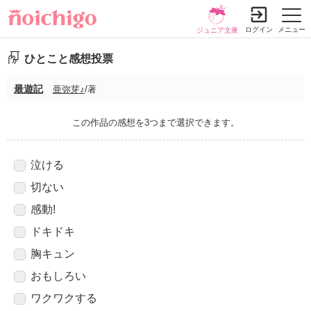
ログイン
メニュー
ジュニア文庫
ひとこと感想投票
最遊記
亜弥芽♪
/著
この作品の感想を3つまで選択できます。
泣ける
切ない
感動!
ドキドキ
胸キュン
おもしろい
ワクワクする