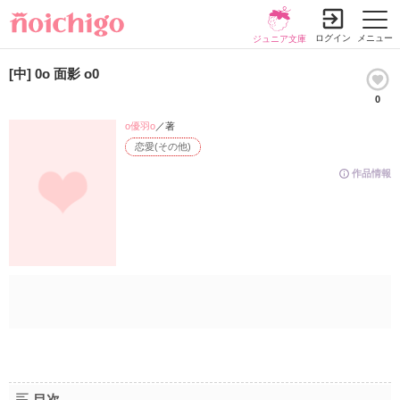
ログイン
メニュー
ジュニア文庫
[中] 0o 面影 o0
0
o優羽o
／著
恋愛(その他)
作品情報
目次