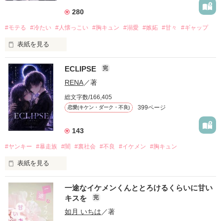
280
#モテる
#冷たい
#人懐っこい
#胸キュン
#溺愛
#嫉妬
#甘々
#ギャップ
表紙を見る
ECLIPSE
完
「好きだったから、別れを選んだ。」

RENA
／著
モテる人を好きになるのが怖かった。

総文字数/166,405
だから私は、中学時代に大好きだった彼を自分から振った。

399ページ
恋愛(キケン・ダーク・不良)
もう会うことはないと思っていたのに、

高校生になって再会した彼は、隣の学校で”王子様”と呼ばれる
143
人気者になっていた。

#ヤンキー
#暴走族
#闇
#裏社会
#不良
#イケメン
#胸キュン
表紙を見る
他の女の子には冷たいのに

私にだけ昔と変わらない笑顔を向けてくる。

表紙画像はAIです
一途なイケメンくんととろけるくらいに甘い
キスを
完
「澪ちゃん。」

如月 いちは
／著
作品を読む