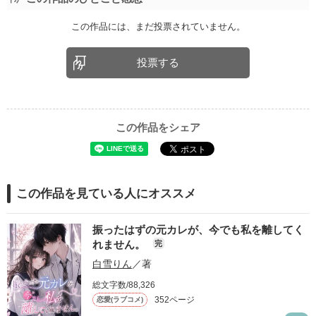
この作品には、まだ投票されていません。
投票する
この作品をシェア
この作品を見ている人にオススメ
振ったはずの元カレが、今でも私を離してく
れません。
完
白雪りん
／著
総文字数/88,326
352ページ
恋愛(ラブコメ)