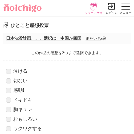
ログイン
メニュー
ジュニア文庫
ひとこと感想投票
日本沈没計画、、、選択は 中国か四国
またいち
/著
この作品の感想を3つまで選択できます。
泣ける
切ない
感動!
ドキドキ
胸キュン
おもしろい
ワクワクする