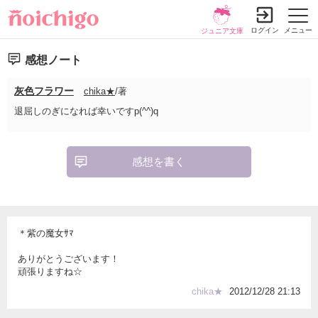
ログイン
メニュー
ジュニア文庫
感想ノート
灰色フラワー
chika★
/著
退屈しのぎになれば幸いですp(^^)q
感想を書く
＊紫の魔女ｻﾏ
ありがとうございます！
頑張りますね☆
chika★
2012/12/28 21:13