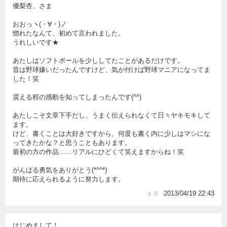
優梨杏。さま
おおっヽ(・∀・)ノ
惚れたなんて、初めて言われました。
うれしいです★
あたしはソフトボールを少ししてたことがあるだけです。
昔は野球嫌いだったんですけど、気が付けば野球マニアになってま
した！笑
震える程の感動を知ってしまったんです(^^)
あたしこそ文章下手だし、うまく伝えられなくて日々ヤキモキして
ます。
けど、書くことは大好きですから、何度も書く内に少しはマシにな
ってきたかな？と思うこともあります。
最初の方の作品……リアルにひどくて笑えますからね！笑
がんばる勇気をありがとう(*^^*)
期待に応えられるように努力します。
ａＮ
2013/04/19 22:43
はじめまして！