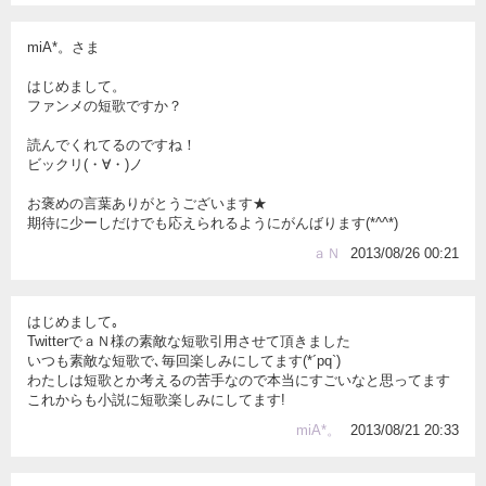
miA*。さま
はじめまして。
ファンメの短歌ですか？
読んでくれてるのですね！
ビックリ(・∀・)ノ
お褒めの言葉ありがとうございます★
期待に少ーしだけでも応えられるようにがんばります(*^^*)
ａＮ
2013/08/26 00:21
はじめまして｡
TwitterでａＮ様の素敵な短歌引用させて頂きました
いつも素敵な短歌で､毎回楽しみにしてます(*´pq`)
わたしは短歌とか考えるの苦手なので本当にすごいなと思ってます
これからも小説に短歌楽しみにしてます!
miA*。
2013/08/21 20:33