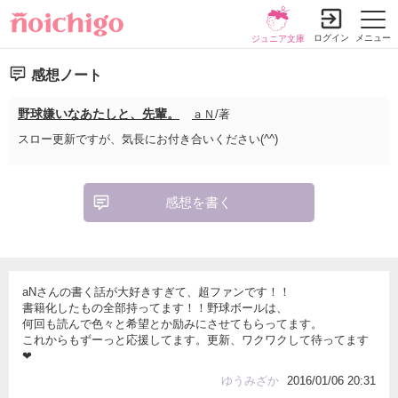
ログイン
メニュー
ジュニア文庫
感想ノート
野球嫌いなあたしと、先輩。
ａＮ
/著
スロー更新ですが、気長にお付き合いください(^^)
感想を書く
aNさんの書く話が大好きすぎて、超ファンです！！
書籍化したもの全部持ってます！！野球ボールは、
何回も読んで色々と希望とか励みにさせてもらってます。
これからもずーっと応援してます。更新、ワクワクして待ってます
❤
ゆうみざか
2016/01/06 20:31