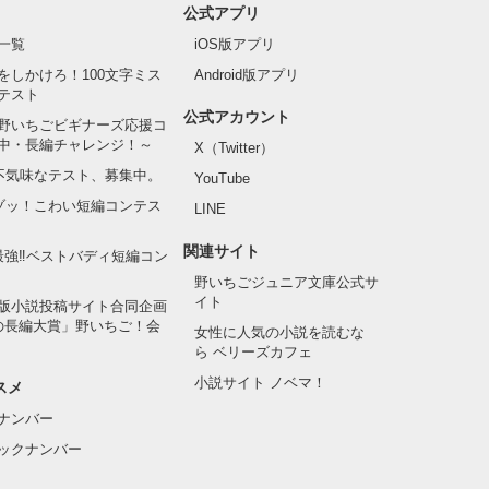
公式アプリ
一覧
iOS版アプリ
をしかけろ！100文字ミス
Android版アプリ
テスト
公式アカウント
野いちごビギナーズ応援コ
中・長編チャレンジ！～
X（Twitter）
の不気味なテスト、募集中。
YouTube
でゾッ！こわい短編コンテス
LINE
関連サイト
最強‼ベストバディ短編コン
野いちごジュニア文庫公式サ
イト
版小説投稿サイト合同企画
の長編大賞」野いちご！会
女性に人気の小説を読むな
ら ベリーズカフェ
小説サイト ノベマ！
スメ
ナンバー
ックナンバー