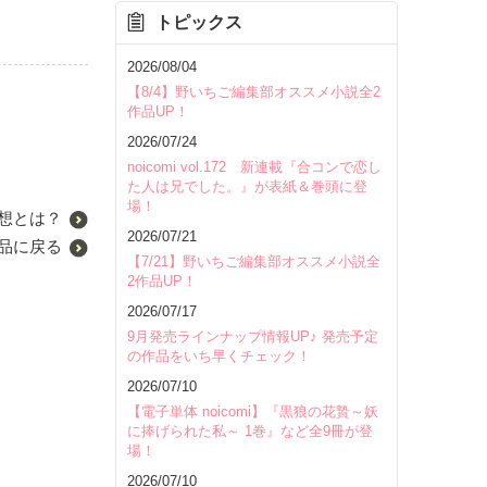
トピックス
2026/08/04
【8/4】野いちご編集部オススメ小説全2
作品UP！
2026/07/24
noicomi vol.172 新連載『合コンで恋し
た人は兄でした。』が表紙＆巻頭に登
場！
想とは？
2026/07/21
品に戻る
【7/21】野いちご編集部オススメ小説全
2作品UP！
2026/07/17
9月発売ラインナップ情報UP♪ 発売予定
の作品をいち早くチェック！
2026/07/10
【電子単体 noicomi】『黒狼の花贄～妖
に捧げられた私～ 1巻』など全9冊が登
場！
2026/07/10