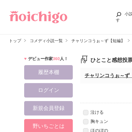
小
す
トップ
コメディ小説一覧
チャリンコうぉ～ず【短編】
デビュー作家
360
人！
ひとこと感想投
履歴本棚
チャリンコうぉ～ず
ログイン
新規会員登録
泣ける
胸キュン
野いちごとは
ほのぼの