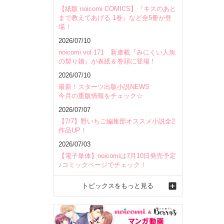
【紙版 noicomi COMICS】『キスのあと
まで教えてあげる 1巻』など全5冊が登
場！
2026/07/10
noicomi vol.171 新連載『みにくい人魚
の契り婚』が表紙＆巻頭に登場！
2026/07/10
最新！スターツ出版小説NEWS
今月の重版情報をチェック☆
2026/07/07
【7/7】野いちご編集部オススメ小説全2
作品UP！
2026/07/03
【電子単体】noicomiは7月10日発売予定
♪コミックページでチェック！
トピックスをもっと見る