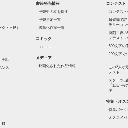
書籍発売情報
コンテスト
発売中の本を探す
コンテスト
発売予定一覧
超短編で謎
テリーコン
ーク・不良）
書籍化作家一覧
復刻！夏の
ンテスト～
コミック
500文字
noicomi
200文字
メディア
ト
・実話
映画化された作品情報
この2人が
ペンス
テスト
スターツ出
「1話から
場
特集・オス
特集バック
オススメバ
川柳