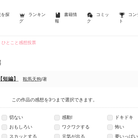
説を探
ランキン
書籍情
コミッ
コン
グ
報
ク
ト
ひとこと感想投票
票
【短編】
鞍馬天狗
/著
この作品の感想を3つまで選択できます。
切ない
感動!
ドキドキ
おもしろい
ワクワクする
怖い
スカッとする
元気が出る
夢いっぱい