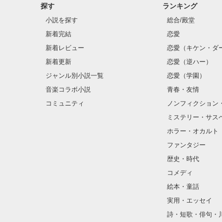
探す
ランキング
小説を探す
総合/殿堂
新着完結
恋愛
新着レビュー
恋愛（キケン・ダ
新着更新
恋愛（逆ハー）
ジャンル別小説一覧
恋愛（学園）
音楽コラボ小説
青春・友情
コミュニティ
ノンフィクション
ミステリー・サス
ホラー・オカルト
ファンタジー
歴史・時代
コメディ
絵本・童話
実用・エッセイ
詩・短歌・俳句・