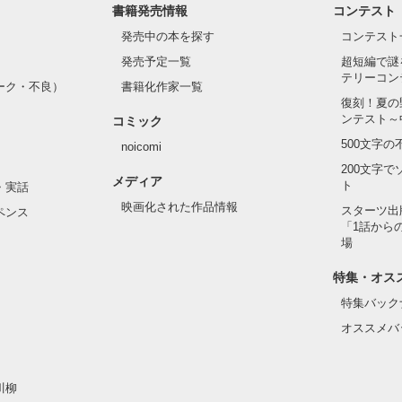
書籍発売情報
コンテスト
発売中の本を探す
コンテスト
発売予定一覧
超短編で謎
テリーコン
ーク・不良）
書籍化作家一覧
復刻！夏の
ンテスト～
コミック
500文字
noicomi
200文字
メディア
ト
・実話
映画化された作品情報
スターツ出
ペンス
「1話から
場
特集・オス
特集バック
オススメバ
川柳