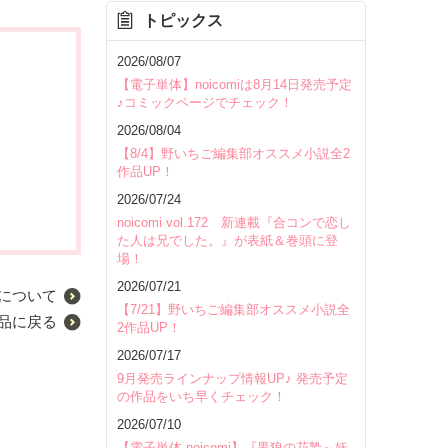
トピックス
2026/08/07
【電子単体】noicomiは8月14日発売予定
♪コミックページでチェック！
2026/08/04
【8/4】野いちご編集部オススメ小説全2
作品UP！
2026/07/24
noicomi vol.172 新連載『合コンで恋し
た人は兄でした。』が表紙＆巻頭に登
場！
2026/07/21
について
【7/21】野いちご編集部オススメ小説全
品に戻る
2作品UP！
2026/07/17
9月発売ラインナップ情報UP♪ 発売予定
の作品をいち早くチェック！
2026/07/10
【電子単体 noicomi】『黒狼の花贄～妖