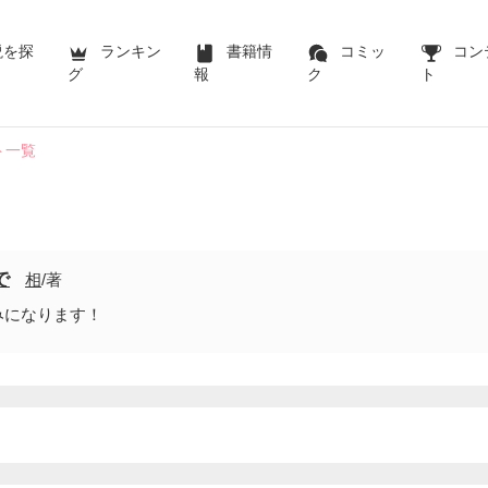
説を探
ランキン
書籍情
コミッ
コン
グ
報
ク
ト
ト一覧
で
相
/著
みになります！