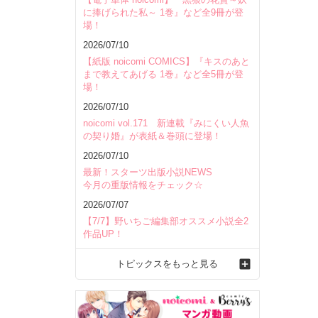
に捧げられた私～ 1巻』など全9冊が登
場！
2026/07/10
【紙版 noicomi COMICS】『キスのあと
まで教えてあげる 1巻』など全5冊が登
場！
2026/07/10
noicomi vol.171 新連載『みにくい人魚
の契り婚』が表紙＆巻頭に登場！
2026/07/10
最新！スターツ出版小説NEWS
今月の重版情報をチェック☆
2026/07/07
【7/7】野いちご編集部オススメ小説全2
作品UP！
トピックスをもっと見る