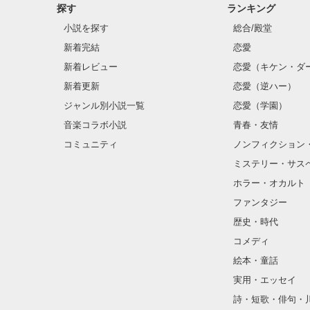
探す
ランキング
小説を探す
総合/殿堂
新着完結
恋愛
新着レビュー
恋愛（キケン・ダ
新着更新
恋愛（逆ハー）
ジャンル別小説一覧
恋愛（学園）
音楽コラボ小説
青春・友情
コミュニティ
ノンフィクション
ミステリー・サス
ホラー・オカルト
ファンタジー
歴史・時代
コメディ
絵本・童話
実用・エッセイ
詩・短歌・俳句・