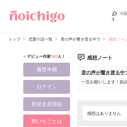
小
す
トップ
恋愛小説一覧
君の声が響き渡る中で
感想ノー
デビュー作家
360
人！
感想ノート
履歴本棚
君の声が響き渡る中
一言お願いします！励
ログイン
新規会員登録
感想はありません
野いちごとは