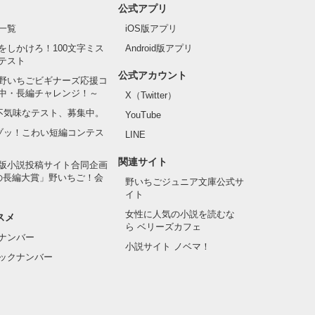
公式アプリ
一覧
iOS版アプリ
をしかけろ！100文字ミス
Android版アプリ
テスト
公式アカウント
野いちごビギナーズ応援コ
中・長編チャレンジ！～
X（Twitter）
の不気味なテスト、募集中。
YouTube
でゾッ！こわい短編コンテス
LINE
関連サイト
版小説投稿サイト合同企画
の長編大賞」野いちご！会
野いちごジュニア文庫公式サ
イト
女性に人気の小説を読むな
スメ
ら ベリーズカフェ
ナンバー
小説サイト ノベマ！
ックナンバー