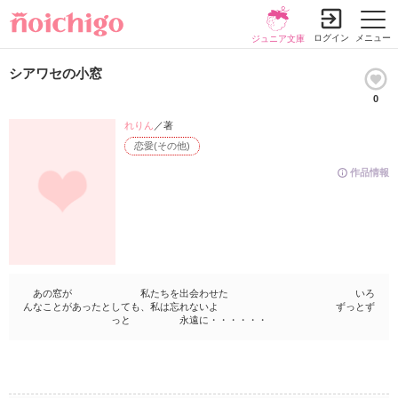
ログイン
メニュー
ジュニア文庫
シアワセの小窓
0
れりん
／著
恋愛(その他)
作品情報
あの窓が 私たちを出会わせた いろ
んなことがあったとしても、私は忘れないよ ずっとず
っと 永遠に・・・・・・