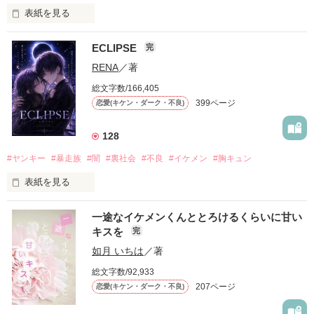
表紙を見る
ECLIPSE
完
「好きだったから、別れを選んだ。」

RENA
／著
モテる人を好きになるのが怖かった。

総文字数/166,405
だから私は、中学時代に大好きだった彼を自分から振った。

399ページ
恋愛(キケン・ダーク・不良)
もう会うことはないと思っていたのに、

高校生になって再会した彼は、隣の学校で”王子様”と呼ばれる
128
人気者になっていた。

#ヤンキー
#暴走族
#闇
#裏社会
#不良
#イケメン
#胸キュン
表紙を見る
他の女の子には冷たいのに

私にだけ昔と変わらない笑顔を向けてくる。

表紙画像はAIです
一途なイケメンくんととろけるくらいに甘い
キスを
完
「澪ちゃん。」

如月 いちは
／著
作品を読む
それは止まっていた恋が再び動き始める合図──。

総文字数/92,933
207ページ
恋愛(キケン・ダーク・不良)
✨.ﾟ･*..☆.｡.:*✨.☆.｡.:. *:ﾟ✨.ﾟ･*..☆.｡.:*✨
