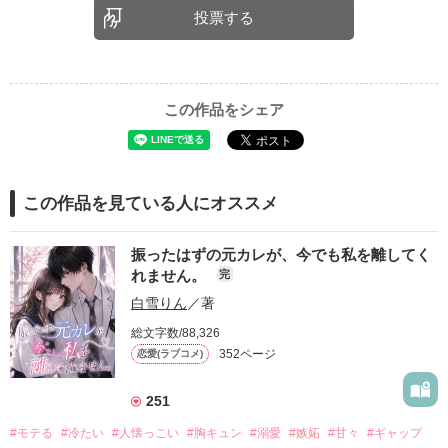
投票する
この作品をシェア
この作品を見ている人にオススメ
振ったはずの元カレが、今でも私を離してく
れません。
完
白雪りん
／著
総文字数/88,326
352ページ
恋愛(ラブコメ)
251
#モテる
#冷たい
#人懐っこい
#胸キュン
#溺愛
#嫉妬
#甘々
#ギャップ