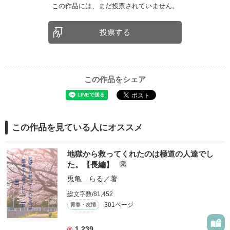
この作品には、まだ投票されていません。
投票する
この作品をシェア
この作品を見ている人にオススメ
地獄から救ってくれたのは極道の人達でし
た。【長編】
完
兎亀 らる
／著
総文字数/81,452
301ページ
青春・友情
1,239