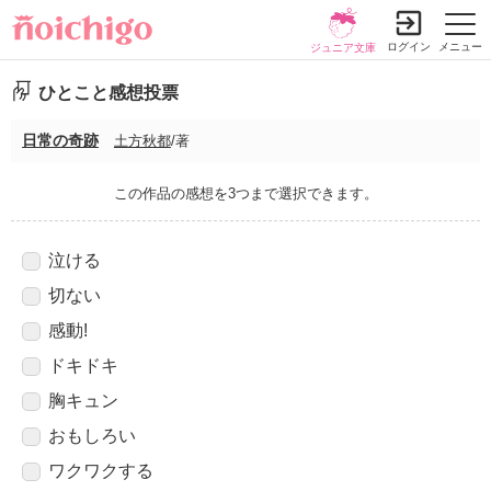
ログイン
メニュー
ジュニア文庫
ひとこと感想投票
日常の奇跡
土方秋都
/著
この作品の感想を3つまで選択できます。
泣ける
切ない
感動!
ドキドキ
胸キュン
おもしろい
ワクワクする