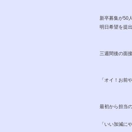
新卒募集が50
明日希望を提
三週間後の面
「オイ！お前
最初から担当
「いい加減に