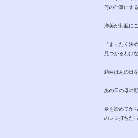
何の仕事にす
洋美が莉亜に
『まったく決
見つかるわけ
莉亜はあの日
あの日の母の
夢を諦めてか
のレジ打ちだ