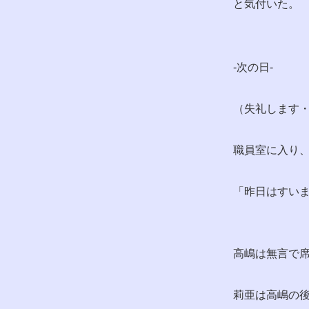
と気付いた。
-次の日-
（失礼します
職員室に入り
「昨日はすい
高嶋は無言で
莉亜は高嶋の