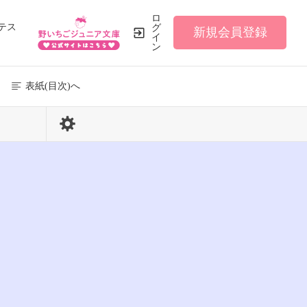
ロ
テス
グ
新規会員登録
イ
ン
表紙(目次)へ
55 / 216