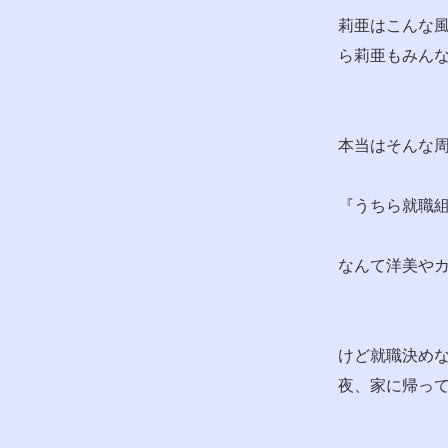
莉亜はこんな
ら莉亜もみん
本当はそんな
『うちら就職
なんて洋美や
けど就職決め
夜、家に帰っ