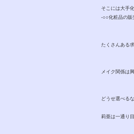
そこには大手
-○○化粧品の販
たくさんある
メイク関係は興
どうせ選べる
莉亜は一通り