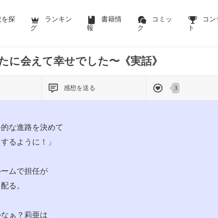
前のページを表示する
説を探
ランキン
書籍情
コミッ
コン
グ
報
ク
ト
たに会えて幸せでした〜《実話》
感想を送る
3
終的な進路を決めて
出するように！」
ルームで担任が
を配る。
かなぁ？莉亜は