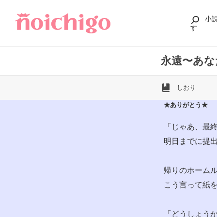
小
す
永遠〜あな
しおり
★ありがとう★
「じゃあ、最
明日までに提
帰りのホーム
こう言って紙
「どうしょう