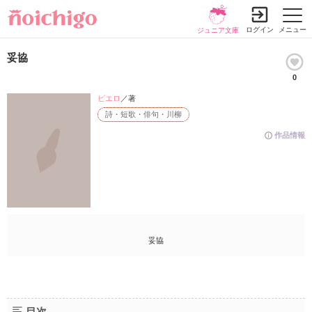
ログイン
メニュー
ジュニア文庫
妥協
0
ピエロ
／著
詩・短歌・俳句・川柳
作品情報
妥協
目次