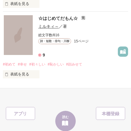
表紙を見る
「日々の詩」　

胸キュンな台詞を読んで、

☆はじめてだもん☆
完
毎日いろいろな思いが生まれて、そして・・・消えていくん
ミルキィ～
／著
たくさん妄想しちゃってください

だ。

総文字数/816
(*/ω＼*)

15ページ
詩・短歌・俳句・川柳
9
１冊にまとめて欲しいとの声があったので、

数が多くなったので、一応完結させましたが・・・きまぐれに
#初めて
#幸せ
#初々しい
#恥かしい
#顔みせて
更新するかもしれません。

パート２の台詞を、

表紙を見る
２００８．１．１２～

厳選してこちらに収録しました。

     何もかもが

2019.7  ちょっと復活

今後も新作を追加していきますね

     はじめて…

     なの…

作品を読む
アプリ
読む
作品を読む
    ☆瑠龍さま☆
