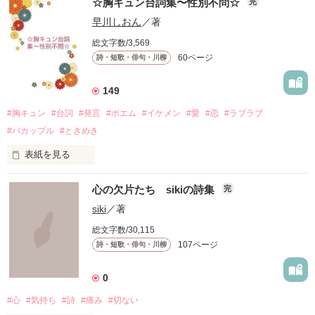
☆胸キュン台詞集〜性別不問☆
完
早川しおん
／著
総文字数/3,569
60ページ
詩・短歌・俳句・川柳
149
#胸キュン
#台詞
#発言
#ポエム
#イケメン
#愛
#恋
#ラブラブ
#バカップル
#ときめき
表紙を見る
「僕が先生にキスしたら、

心の欠片たち sikiの詩集
完
ドキッとしてくれますか……？」

siki
／著
総文字数/30,115
〜本文より

107ページ
詩・短歌・俳句・川柳
長年多くの方にご愛読いただいていて嬉しいです。

0
#心
#気持ち
#詩
#痛み
#切ない
2025年もよろしくお願いします♪
