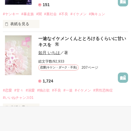
高校生になって再会した彼は、隣の学校で”王子様”と呼ばれる
151
人気者になっていた。

#ヤンキー
#暴走族
#闇
#裏社会
#不良
#イケメン
#胸キュン
表紙を見る
他の女の子には冷たいのに

私にだけ昔と変わらない笑顔を向けてくる。

表紙画像はAIです
一途なイケメンくんととろけるくらいに甘い
キスを
完
「澪ちゃん。」

如月 いちは
／著
作品を読む
それは止まっていた恋が再び動き始める合図──。

総文字数/92,933
207ページ
恋愛(キケン・ダーク・不良)
✨.ﾟ･*..☆.｡.:*✨.☆.｡.:. *:ﾟ✨.ﾟ･*..☆.｡.:*✨

1,724
人見知りだけど優しい無自覚だけどモテる

#恋愛
#甘々
#溺愛
#独占欲
#不良
#一途
#イケメン
#男性恐怖症
冴木澪-SaekiMio

#いいねチャンス01
×

表紙を見る
基本女子に冷たいのに澪にはわんこ男子になる

篠宮光-ShinomiyaHikaru
