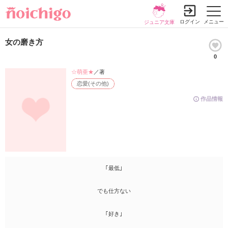
ログイン
メニュー
ジュニア文庫
女の磨き方
0
☆萌亜★
／著
恋愛(その他)
作品情報
｢最低｣
でも仕方ない
｢好き｣