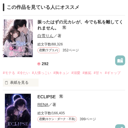
この作品を見ている人にオススメ
振ったはずの元カレが、今でも私を離してく
れません。
完
白雪りん
／著
総文字数/88,326
352ページ
恋愛(ラブコメ)
292
#モテる
#冷たい
#人懐っこい
#胸キュン
#溺愛
#嫉妬
#甘々
#ギャップ
表紙を見る
ECLIPSE
完
「好きだったから、別れを選んだ。」

RENA
／著
モテる人を好きになるのが怖かった。

総文字数/166,405
だから私は、中学時代に大好きだった彼を自分から振った。

399ページ
恋愛(キケン・ダーク・不良)
もう会うことはないと思っていたのに、
