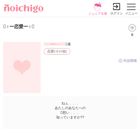
ログイン
メニュー
ジュニア文庫
♀ー恋愛ー♀
0
MIKU
／著
恋愛(その他)
作品情報
ねぇ．．．
あたしのあなたへの
想い．．．
知っていますか??