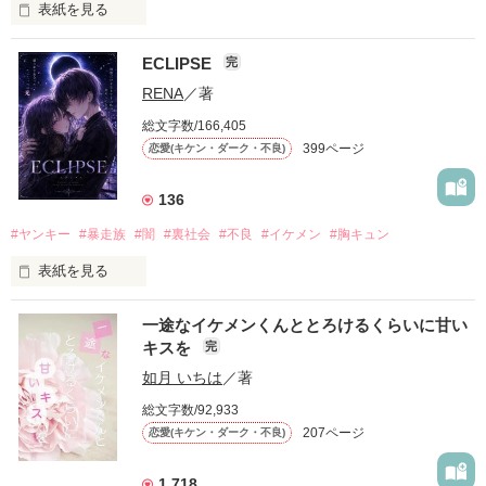
表紙を見る
ECLIPSE
完
「好きだったから、別れを選んだ。」

RENA
／著
モテる人を好きになるのが怖かった。

総文字数/166,405
だから私は、中学時代に大好きだった彼を自分から振った。

399ページ
恋愛(キケン・ダーク・不良)
もう会うことはないと思っていたのに、

高校生になって再会した彼は、隣の学校で”王子様”と呼ばれる
136
人気者になっていた。

#ヤンキー
#暴走族
#闇
#裏社会
#不良
#イケメン
#胸キュン
表紙を見る
他の女の子には冷たいのに

私にだけ昔と変わらない笑顔を向けてくる。

表紙画像はAIです
一途なイケメンくんととろけるくらいに甘い
キスを
完
「澪ちゃん。」

如月 いちは
／著
作品を読む
それは止まっていた恋が再び動き始める合図──。

総文字数/92,933
207ページ
恋愛(キケン・ダーク・不良)
✨.ﾟ･*..☆.｡.:*✨.☆.｡.:. *:ﾟ✨.ﾟ･*..☆.｡.:*✨

1,718