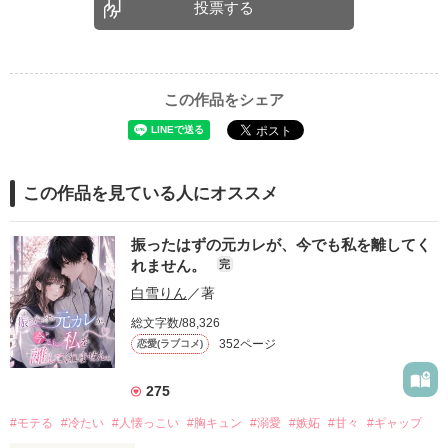
投票する
この作品をシェア
この作品を見ている人にオススメ
振ったはずの元カレが、今でも私を離してく
れません。
完
白雪りん
／著
総文字数/88,326
352ページ
恋愛(ラブコメ)
275
#モテる
#冷たい
#人懐っこい
#胸キュン
#溺愛
#嫉妬
#甘々
#ギャップ