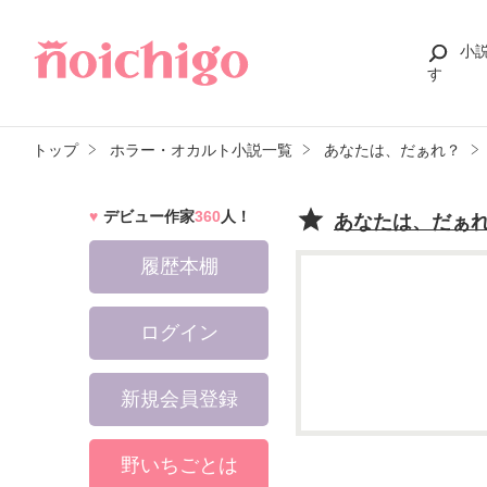
小
す
トップ
ホラー・オカルト小説一覧
あなたは、だぁれ？
デビュー作家
360
人！
あなたは、だぁ
履歴本棚
ログイン
新規会員登録
野いちごとは