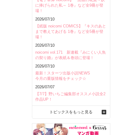
に捧げられた私～ 1巻』など全9冊が登
場！
2026/07/10
【紙版 noicomi COMICS】『キスのあと
まで教えてあげる 1巻』など全5冊が登
場！
2026/07/10
noicomi vol.171 新連載『みにくい人魚
の契り婚』が表紙＆巻頭に登場！
2026/07/10
最新！スターツ出版小説NEWS
今月の重版情報をチェック☆
2026/07/07
【7/7】野いちご編集部オススメ小説全2
作品UP！
トピックスをもっと見る