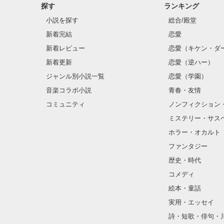
探す
ランキング
小説を探す
総合/殿堂
新着完結
恋愛
新着レビュー
恋愛（キケン・ダ
新着更新
恋愛（逆ハー）
ジャンル別小説一覧
恋愛（学園）
音楽コラボ小説
青春・友情
コミュニティ
ノンフィクション
ミステリー・サス
ホラー・オカルト
ファンタジー
歴史・時代
コメディ
絵本・童話
実用・エッセイ
詩・短歌・俳句・