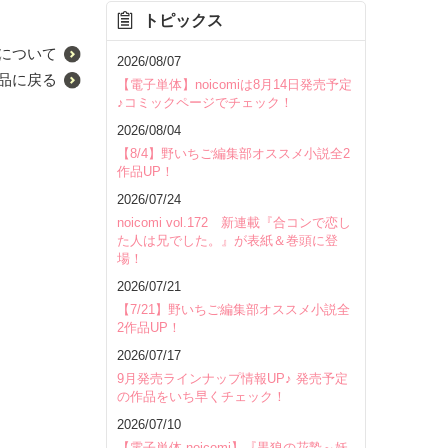
トピックス
について
2026/08/07
品に戻る
【電子単体】noicomiは8月14日発売予定
♪コミックページでチェック！
2026/08/04
【8/4】野いちご編集部オススメ小説全2
作品UP！
2026/07/24
noicomi vol.172 新連載『合コンで恋し
た人は兄でした。』が表紙＆巻頭に登
場！
2026/07/21
【7/21】野いちご編集部オススメ小説全
2作品UP！
2026/07/17
9月発売ラインナップ情報UP♪ 発売予定
の作品をいち早くチェック！
2026/07/10
【電子単体 noicomi】『黒狼の花贄～妖