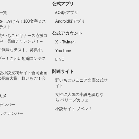
公式アプリ
一覧
iOS版アプリ
をしかけろ！100文字ミス
Android版アプリ
テスト
公式アカウント
野いちごビギナーズ応援コ
中・長編チャレンジ！～
X（Twitter）
の不気味なテスト、募集中。
YouTube
でゾッ！こわい短編コンテス
LINE
関連サイト
版小説投稿サイト合同企画
の長編大賞」野いちご！会
野いちごジュニア文庫公式サ
イト
女性に人気の小説を読むな
スメ
ら ベリーズカフェ
ナンバー
小説サイト ノベマ！
ックナンバー