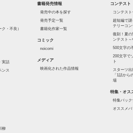
書籍発売情報
コンテスト
発売中の本を探す
コンテスト
発売予定一覧
超短編で謎
テリーコン
ーク・不良）
書籍化作家一覧
復刻！夏の
ンテスト～
コミック
500文字
noicomi
200文字
メディア
ト
・実話
映画化された作品情報
スターツ出
ペンス
「1話から
場
特集・オス
特集バック
オススメバ
川柳