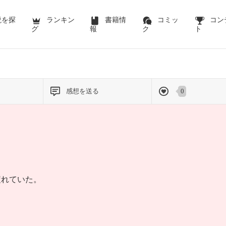
説を探
ランキン
書籍情
コミッ
コン
グ
報
ク
ト
感想を送る
0
疲れていた。