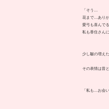
「そう…
花まで…あり
愛弓も喜んで
私も香住さん
少し皺の増え
その表情は昔
「私も…お会