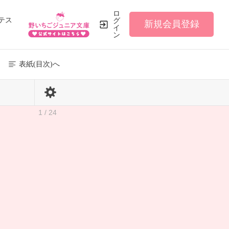
ロ
テス
グ
新規会員登録
イ
ン
表紙(目次)へ
1 / 24