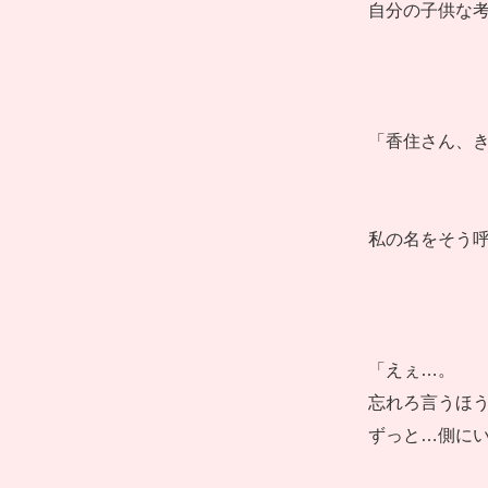
自分の子供な
「香住さん、
私の名をそう
「えぇ…。
忘れろ言うほ
ずっと…側に