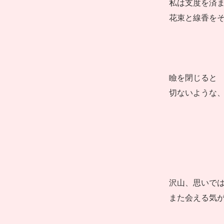
私は支度を済
花束と線香を
瞼を閉じると
切ないような
沢山、思いで
また会える気