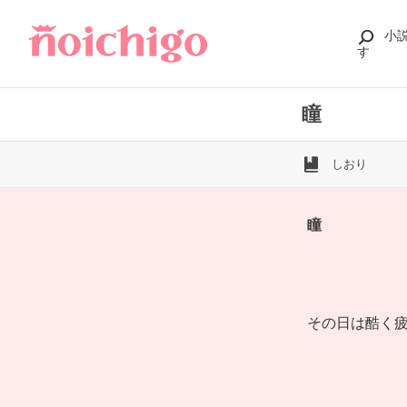
小
す
瞳
しおり
瞳
その日は酷く