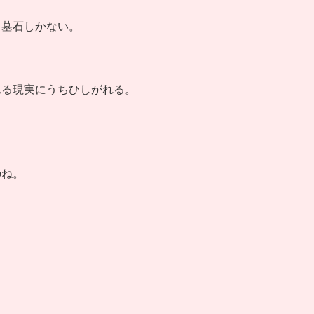
、墓石しかない。
れる現実にうちひしがれる。
、
のね。