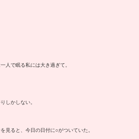
は一人で眠る私には大き過ぎて。
香りしかしない。
を見ると、今日の日付に○がついていた。