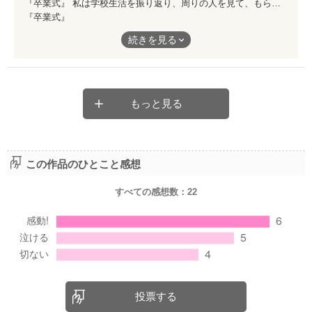
『卒業式』 私は学校生活を振り返り、周りの人を見て、もらい泣きをしていた。 こんな時でも思い出すのは 潤、あなたでした――。 卒業をテーマにした温かい作品。 改めて、学校生活っていいものだったな、と思えること間違いなし！ 今の季節にこそ読んで欲しい。 １ページ、開いてみませんか？
『卒業式』
一生の思い出をこの作品とともに…
続きを見る
私は学校生活を振り返り、周りの人を見て、もらい泣きをしてい
た。
こんな時でも思い出すのは
潤、あなたでした――。
もっと見る
卒業をテーマにした温かい作品。
この作品のひとこと感想
改めて、学校生活っていいものだったな、と思えること間違いな
し！
すべての感想数：
22
今の季節にこそ読んで欲しい。
１ページ、開いてみませんか？
投票する