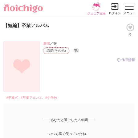
ログイン
メニュー
ジュニア文庫
【短編】卒業アルバム
0
夏陽
／著
恋愛(その他)
完
作品情報
#卒業式
#卒業アルバム
#中学校
――あなたと過ごした３年間――
いつも隣で笑っていたね。