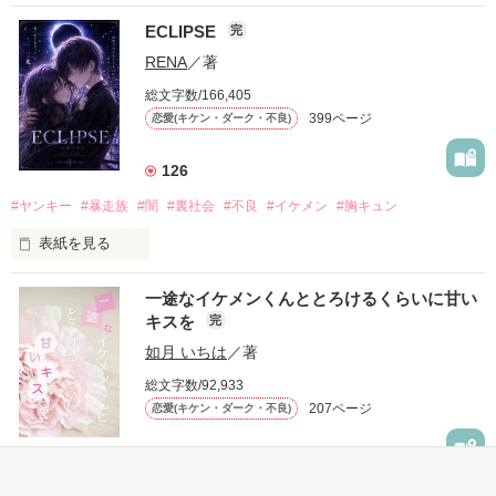
ECLIPSE
完
「好きだったから、別れを選んだ。」

RENA
／著
モテる人を好きになるのが怖かった。

総文字数/166,405
だから私は、中学時代に大好きだった彼を自分から振った。

399ページ
恋愛(キケン・ダーク・不良)
もう会うことはないと思っていたのに、

高校生になって再会した彼は、隣の学校で”王子様”と呼ばれる
126
人気者になっていた。

#ヤンキー
#暴走族
#闇
#裏社会
#不良
#イケメン
#胸キュン
表紙を見る
他の女の子には冷たいのに

私にだけ昔と変わらない笑顔を向けてくる。

表紙画像はAIです
一途なイケメンくんととろけるくらいに甘い
キスを
完
「澪ちゃん。」

如月 いちは
／著
作品を読む
それは止まっていた恋が再び動き始める合図──。

総文字数/92,933
207ページ
恋愛(キケン・ダーク・不良)
✨.ﾟ･*..☆.｡.:*✨.☆.｡.:. *:ﾟ✨.ﾟ･*..☆.｡.:*✨

1,710
人見知りだけど優しい無自覚だけどモテる

#恋愛
#甘々
#溺愛
#独占欲
#不良
#一途
#イケメン
#男性恐怖症