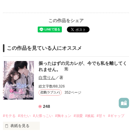
この作品をシェア
この作品を見ている人にオススメ
振ったはずの元カレが、今でも私を離してく
れません。
完
白雪りん
／著
総文字数/88,326
352ページ
恋愛(ラブコメ)
248
#モテる
#冷たい
#人懐っこい
#胸キュン
#溺愛
#嫉妬
#甘々
#ギャップ
表紙を見る