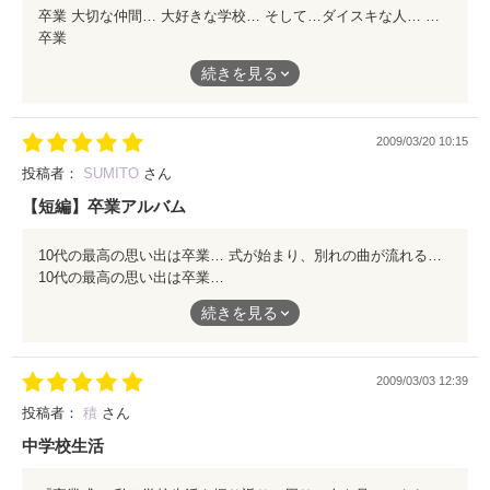
卒業 大切な仲間… 大好きな学校… そして…ダイスキな人… 卒業は、旅立ち。 新しい未来に向け、希望と夢をふくらませる。 離れてしまうあなたへ… 大好きな想いを伝えたい。 .
卒業
続きを見る
大切な仲間…
大好きな学校…
2009/03/20 10:15
そして…ダイスキな人…
投稿者：
SUMITO
さん
【短編】卒業アルバム
卒業は、旅立ち。
10代の最高の思い出は卒業… 式が始まり、別れの曲が流れる時が近づくにつれて高まるジーンとした感情が目に浮かびます。 嬉し楽しかった思い出は心に刻みこまれ、辛く嫌思い出はリセットされる瞬間。 そんな切なく短い時間の中にこそ、本当に大切なものを見つけることができるのではないでしょうか。 一生の思い出をこの作品とともに…
新しい未来に向け、希望と夢をふくらませる。
10代の最高の思い出は卒業…
離れてしまうあなたへ…
続きを見る
式が始まり、別れの曲が流れる時が近づくにつれて高まるジーン
とした感情が目に浮かびます。
大好きな想いを伝えたい。
2009/03/03 12:39
嬉し楽しかった思い出は心に刻みこまれ、辛く嫌思い出はリセッ
.
トされる瞬間。
投稿者：
積
さん
中学校生活
そんな切なく短い時間の中にこそ、本当に大切なものを見つける
ことができるのではないでしょうか。