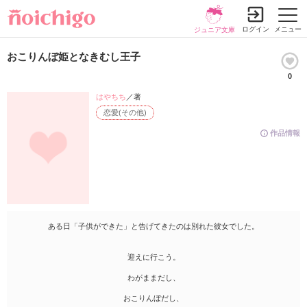
ログイン
メニュー
ジュニア文庫
おこりんぼ姫となきむし王子
0
はやちち
／著
恋愛(その他)
作品情報
ある日「子供ができた」と告げてきたのは別れた彼女でした。
迎えに行こう。
わがままだし、
おこりんぼだし、