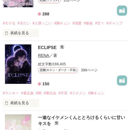
352ページ
恋愛(ラブコメ)
288
#モテる
#冷たい
#人懐っこい
#胸キュン
#溺愛
#嫉妬
#甘々
#ギャップ
表紙を見る
ECLIPSE
完
「好きだったから、別れを選んだ。」

RENA
／著
モテる人を好きになるのが怖かった。

総文字数/166,405
だから私は、中学時代に大好きだった彼を自分から振った。

399ページ
恋愛(キケン・ダーク・不良)
もう会うことはないと思っていたのに、

高校生になって再会した彼は、隣の学校で”王子様”と呼ばれる
150
人気者になっていた。

#ヤンキー
#暴走族
#闇
#裏社会
#不良
#イケメン
#胸キュン
表紙を見る
他の女の子には冷たいのに

私にだけ昔と変わらない笑顔を向けてくる。

表紙画像はAIです
一途なイケメンくんととろけるくらいに甘い
キスを
完
「澪ちゃん。」
