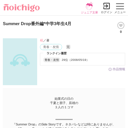
ログイン
メニュー
ジュニア文庫
Summer Drop番外編*中学3年生4月
0
椛
／著
青春・友情
完
ランクイン履歴
青春・友情
29位（2008/05/19）
作品情報
始業式の日の
千夏と朋子、辰雄の
３人の１コマ
***************
『Summer Drop』のSide Storyです。ネタバレなどは特にありませんが、