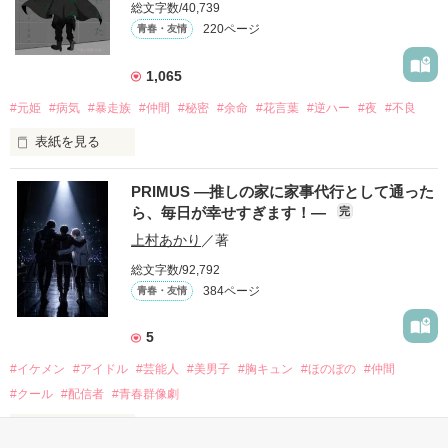
総文字数/40,739
｢なんであんたが生きてんのよ｣

220ページ
青春・友情
『生きていてくれてありがとう』

1,065
｢あんたなんか産まなきゃ良かった｣

『産まれてきてくれてありがとう』

#元姫
#病気
#暴走族
#仲間
#秘密
#余命
#花言葉
#逆ハー
#夜
#不良
表紙を見る
｢あんたさえ居なければ·····｣

『──が居てくれたから俺たちは·····』

PRIMUS ―推しの家に家事代行として通った
ら、毎日が幸せすぎます！―
完
世界№1の最強。通り名・night

龍牙の元姫

上村あかり
／著
桜城　紗夜(さくらぎ　さや)

総文字数/92,792
両親から虐待を受け感情を知らない女の子と

384ページ
青春・友情
×

その女の子に感情を教える極道達との物語。

全国一位・龍牙(りゅうが)メンバー

5
龍牙・総長。

#イケメン
#アイドル
#芸能人
#美男子
#胸キュン
#ほのぼの
#仲間
黒崎　零斗(くろさき　れいと)

泣き方も、笑い方も、助けの求め方も、何も知らなかった。

#クール
#配信者
#青春群像劇
表紙を見る
でもみんなが教えてくれた。

龍牙・姫。
