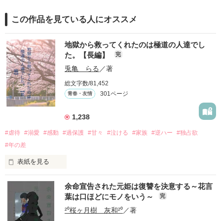
この作品を見ている人にオススメ
地獄から救ってくれたのは極道の人達でし
た。【長編】
完
兎亀 らる
／著
総文字数/81,452
301ページ
青春・友情
1,238
#虐待
#溺愛
#感動
#過保護
#甘々
#泣ける
#家族
#逆ハー
#独占欲
#年の差
表紙を見る
余命宣告された元姫は復讐を決意する～花言
｢全部あんたのせいよ｣

葉は口ほどにモノをいう～
完
『──のせいじゃないよ』

²⁰桜ヶ月樹 灰和²⁰
／著