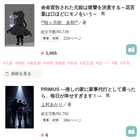
余命宣告された元姫は復讐を決意する～花言
｢全部あんたのせいよ｣

葉は口ほどにモノをいう～
完
『──のせいじゃないよ』

²⁰桜ヶ月樹 灰和²⁰
／著
総文字数/40,739
｢なんであんたが生きてんのよ｣

220ページ
青春・友情
『生きていてくれてありがとう』

1,065
｢あんたなんか産まなきゃ良かった｣

『産まれてきてくれてありがとう』

#元姫
#病気
#暴走族
#仲間
#秘密
#余命
#花言葉
#逆ハー
#夜
#不良
表紙を見る
｢あんたさえ居なければ·····｣

『──が居てくれたから俺たちは·····』

PRIMUS ―推しの家に家事代行として通った
ら、毎日が幸せすぎます！―
完
世界№1の最強。通り名・night

龍牙の元姫

上村あかり
／著
桜城　紗夜(さくらぎ　さや)

総文字数/92,792
両親から虐待を受け感情を知らない女の子と

384ページ
青春・友情
×

その女の子に感情を教える極道達との物語。

全国一位・龍牙(りゅうが)メンバー

6