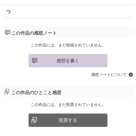
つ
この作品の感想ノート
この作品には、まだ投稿されていません。
感想を書く
感想ノートについて
この作品のひとこと感想
この作品には、まだ投票されていません。
投票する