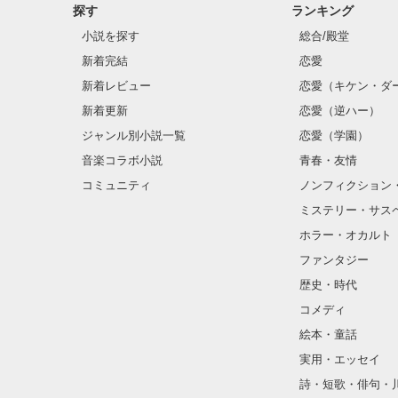
探す
ランキング
小説を探す
総合/殿堂
新着完結
恋愛
新着レビュー
恋愛（キケン・ダ
新着更新
恋愛（逆ハー）
ジャンル別小説一覧
恋愛（学園）
音楽コラボ小説
青春・友情
コミュニティ
ノンフィクション
ミステリー・サス
ホラー・オカルト
ファンタジー
歴史・時代
コメディ
絵本・童話
実用・エッセイ
詩・短歌・俳句・