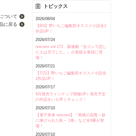
トピックス
について
2026/08/04
品に戻る
【8/4】野いちご編集部オススメ小説全2
作品UP！
2026/07/24
noicomi vol.172 新連載『合コンで恋し
た人は兄でした。』が表紙＆巻頭に登
場！
2026/07/21
【7/21】野いちご編集部オススメ小説全
2作品UP！
2026/07/17
9月発売ラインナップ情報UP♪ 発売予定
の作品をいち早くチェック！
2026/07/10
【電子単体 noicomi】『黒狼の花贄～妖
に捧げられた私～ 1巻』など全9冊が登
場！
2026/07/10