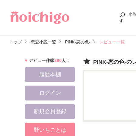
小
す
トップ
恋愛小説一覧
PINK-恋の色-
レビュー一覧
デビュー作家
360
人！
PINK-恋の色-
の
履歴本棚
ログイン
新規会員登録
野いちごとは