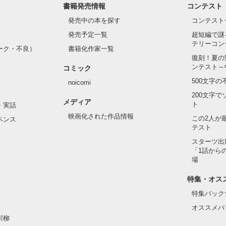
書籍発売情報
コンテスト
発売中の本を探す
コンテスト
発売予定一覧
超短編で謎
テリーコン
ーク・不良）
書籍化作家一覧
復刻！夏の
ンテスト～
コミック
500文字
noicomi
200文字
メディア
ト
・実話
映画化された作品情報
この2人が
ペンス
テスト
スターツ出
「1話から
場
特集・オス
特集バック
オススメバ
川柳