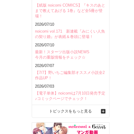
【紙版 noicomi COMICS】『キスのあと
まで教えてあげる 1巻』など全5冊が登
場！
2026/07/10
noicomi vol.171 新連載『みにくい人魚
の契り婚』が表紙＆巻頭に登場！
2026/07/10
最新！スターツ出版小説NEWS
今月の重版情報をチェック☆
2026/07/07
【7/7】野いちご編集部オススメ小説全2
作品UP！
2026/07/03
【電子単体】noicomiは7月10日発売予定
♪コミックページでチェック！
トピックスをもっと見る