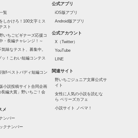
公式アプリ
一覧
iOS版アプリ
をしかけろ！100文字ミス
Android版アプリ
テスト
公式アカウント
野いちごビギナーズ応援コ
中・長編チャレンジ！～
X（Twitter）
の不気味なテスト、募集中。
YouTube
でゾッ！こわい短編コンテス
LINE
関連サイト
最強‼ベストバディ短編コン
野いちごジュニア文庫公式サ
イト
版小説投稿サイト合同企画
の長編大賞」野いちご！会
女性に人気の小説を読むな
ら ベリーズカフェ
小説サイト ノベマ！
スメ
ナンバー
ックナンバー