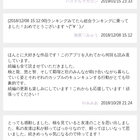
パステルマカロン
2019/01/15 23:33
(2018/12/08 15:12:00)ランキングみてたら総合ランキングに乗って
ました！おめでとうございますヽ(*´∀｀)ノ
海亜♡みゅう
2018/12/08 15:12
ほんとに大好きな作品です！このアプリを入れてから何回も読み直
しています。
続編も全て読ませていただきました。
柚と龍、悠と智、そして覇瑠と壮のみんなが助け合いながら暮らし
ていく姿とそれぞれのカップルのキュンキュンする行動がとても印
象的です。
続編の更新も楽しみにしています！これからも応援しています！頑
張ってください！
やみみあ
2018/10/28 21:24
とっても感動しました。柚を見ていると友達のことを思い出しまし
た。私の友達は私が頼ってばっかりなので、頼ってほしいなって思
いました。続きめっちゃ気になるので待ってます！