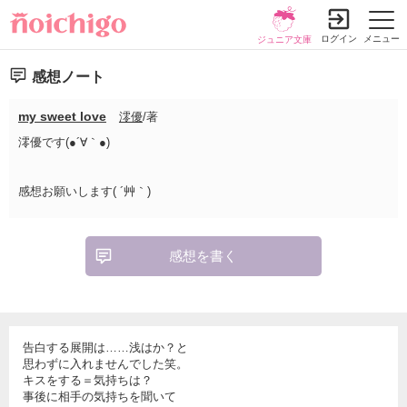
ログイン
メニュー
ジュニア文庫
感想ノート
my sweet love
澪優
/著
澪優です(●´∀｀●)
感想お願いします( ´艸｀)
感想を書く
告白する展開は……浅はか？と
思わずに入れませんでした笑。
キスをする＝気持ちは？
事後に相手の気持ちを聞いて