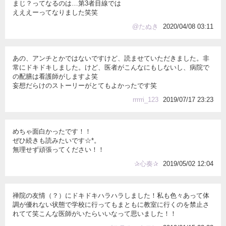
まじ？ってなるのは…第3者目線では
えええーってなりました笑笑
@たぬき
2020/04/08 03:11
あの、アンチとかではないですけど、読ませていただきました。非
常にドキドキしました。けど、医者がこんなにもしないし、病院で
の配膳は看護師がしますよ笑
妄想だらけのストーリーがとてもよかったです笑
rrrrri_123
2019/07/17 23:23
めちゃ面白かったです！！
ぜひ続きも読みたいです☆*。
無理せず頑張ってください！！
✰心奏✰
2019/05/02 12:04
禅院の友情（？）にドキドキハラハラしました！私も色々あって体
調が優れない状態で学校に行ってもまともに教室に行くのを禁止さ
れてて笑こんな医師がいたらいいなって思いました！！