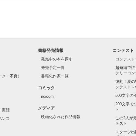
.｡.:. *:ﾟ✨.ﾟ･*..☆.｡.:*✨

てライバルも登場！？

れしたんだよ……悪いかよ」

光先輩は渡しませんから。」

ライバルの登場で大きく動き出す──。

書籍発売情報
コンテスト
て隣の席になったのは────

発売中の本を探す
コンテスト
発売予定一覧
超短編で謎
テリーコン
ーク・不良）
書籍化作家一覧
い髪色

復刻！夏の
ンテスト～
コミック
のピアス

500文字
noicomi
んて見せたことがなくてぶっきらぼう

200文字
メディア
ト
・実話
映画化された作品情報
この2人が
ペンス
テスト
た目のせいで学校中のみんなから

れている天地くんだった。

スターツ出