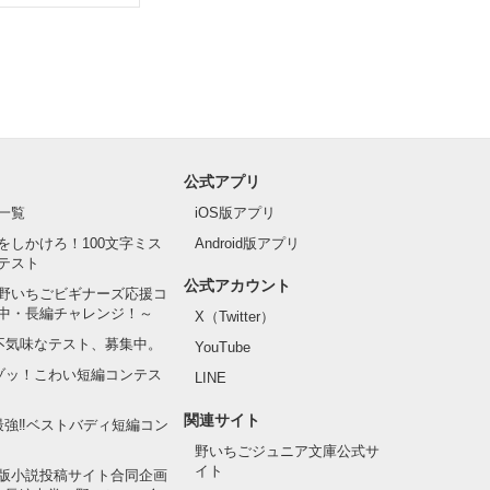
公式アプリ
一覧
iOS版アプリ
をしかけろ！100文字ミス
Android版アプリ
テスト
公式アカウント
野いちごビギナーズ応援コ
中・長編チャレンジ！～
X（Twitter）
の不気味なテスト、募集中。
YouTube
でゾッ！こわい短編コンテス
LINE
関連サイト
最強‼ベストバディ短編コン
野いちごジュニア文庫公式サ
イト
版小説投稿サイト合同企画