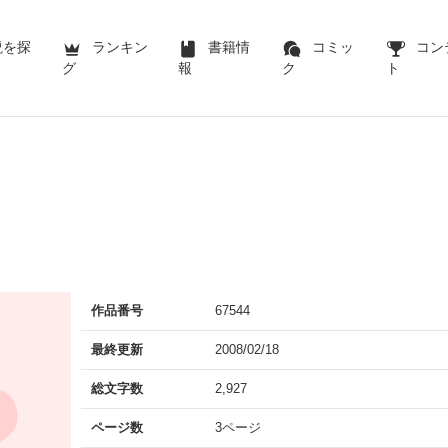
説を探
ランキン
書籍情
コミッ
コン
グ
報
ク
ト
作品番号
67544
最終更新
2008/02/18
総文字数
2,927
ページ数
3ページ