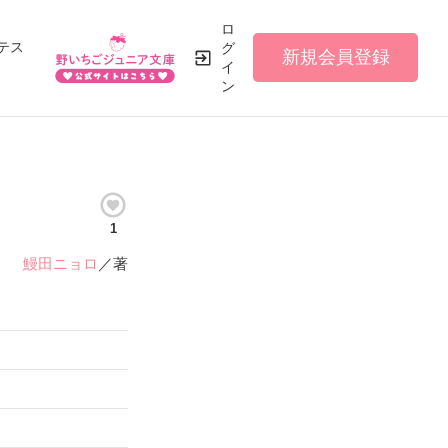
ロ
テス
グ
新規会員登録
イ
ン
1
鰻田ニョロ
／著