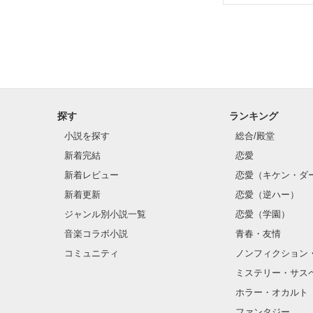
✨.ﾟ･*..☆.｡.:*✨.☆
そして光を巡っ
「瑠莉に一目惚
「貴方なんかに
再会した恋は、
探す
ランキング
クラス替えをし
小説を探す
総合/殿堂
新着完結
恋愛
新着レビュー
恋愛（キケン・ダ
金髪に近い明る
新着更新
恋愛（逆ハー）
片耳には琥珀色
ジャンル別小説一覧
恋愛（学園）
音楽コラボ小説
青春・友情
ほとんど笑顔な
コミュニティ
ノンフィクション
ミステリー・サス
そんな性格と見
ホラー・オカルト
“不良”と避けら
ファンタジー