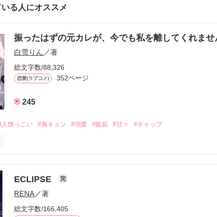
ている人にオススメ
振ったはずの元カレが、今でも私を離してくれま
白雪りん
／著
総文字数/88,326
352ページ
恋愛(ラブコメ)
245
#人懐っこい
#胸キュン
#溺愛
#嫉妬
#甘々
#ギャップ
ら、別れを選んだ。」

ECLIPSE
完
になるのが怖かった。

RENA
／著
学時代に大好きだった彼を自分から振った。

総文字数/166,405
ないと思っていたのに、
