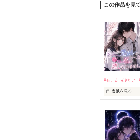
この作品を見
#モテる
#冷たい
表紙を見る
「好きだったか
モテる人を好き
だから私は、中
もう会うことは