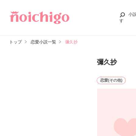
小
す
トップ
恋愛小説一覧
彌久抄
彌久抄
恋愛(その他)