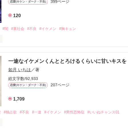
399ページ
恋愛(キケン・ダーク・不良)
再会した彼は、隣の学校で”王子様”と呼ばれる人気者になっていた。

120
冷たいのに

わらない笑顔を向けてくる。

#闇
#裏社会
#不良
#イケメン
#胸キュン
す
いた恋が再び動き始める合図──。

一途なイケメンくんととろけるくらいに甘いキス
作品を読む
.｡.:. *:ﾟ✨.ﾟ･*..☆.｡.:*✨

如月 いちは
／著
総文字数/92,933
優しい無自覚だけどモテる

207ページ


恋愛(キケン・ダーク・不良)
1,709
いのに澪にはわんこ男子になる

愛
#独占欲
#不良
#一途
#イケメン
#男性恐怖症
#いいねチャンス01
Hikaru
