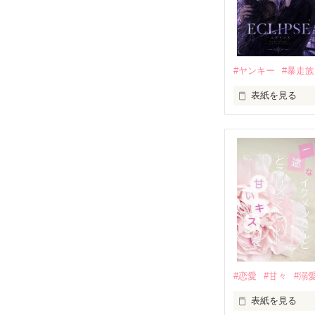
高校生になって
他の女の子には
私にだけ昔と変
#ヤンキー
#暴走族
表紙を見る
「澪ちゃん。」

表紙画像はAIで
それは止まって
✨.ﾟ･*..☆.｡.:*✨.☆
人見知りだけど
冴木澪-SaekiMio
×

基本女子に冷た
#恋愛
#甘々
#溺
篠宮光-Shinomiya
表紙を見る