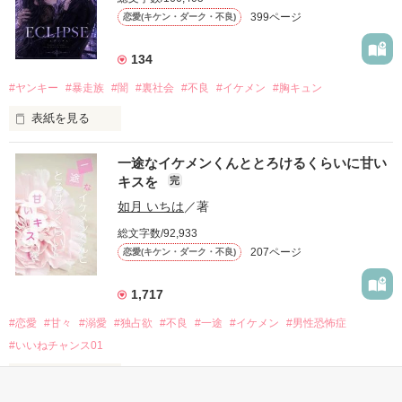
だから私は、中学時代に大好きだった彼を自分から振った。

399ページ
恋愛(キケン・ダーク・不良)
もう会うことはないと思っていたのに、

高校生になって再会した彼は、隣の学校で”王子様”と呼ばれる
134
人気者になっていた。

#ヤンキー
#暴走族
#闇
#裏社会
#不良
#イケメン
#胸キュン
表紙を見る
他の女の子には冷たいのに

私にだけ昔と変わらない笑顔を向けてくる。

表紙画像はAIです
一途なイケメンくんととろけるくらいに甘い
キスを
完
「澪ちゃん。」

如月 いちは
／著
作品を読む
それは止まっていた恋が再び動き始める合図──。

総文字数/92,933
207ページ
恋愛(キケン・ダーク・不良)
✨.ﾟ･*..☆.｡.:*✨.☆.｡.:. *:ﾟ✨.ﾟ･*..☆.｡.:*✨

1,717
人見知りだけど優しい無自覚だけどモテる

#恋愛
#甘々
#溺愛
#独占欲
#不良
#一途
#イケメン
#男性恐怖症
冴木澪-SaekiMio

#いいねチャンス01
×

表紙を見る
基本女子に冷たいのに澪にはわんこ男子になる
