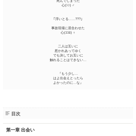
死んでしまった
心(ｼﾝ) ♂
｢浮いとる……???｣
事故現場に居合わせた
心(ｺｺﾛ) ♀
二人は互いに
惹かれあってゆく
でも決してお互いに
触れることはできない…
『もう少し…
はよ出会えとったら
よかったのに…な』
目次
第一章 出会い