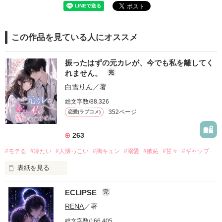
この作品を見ている人にオススメ
振ったはずの元カレが、今でも私を離してく
れません。
完
白雪りん
／著
総文字数/88,326
352ページ
恋愛(ラブコメ)
263
#モテる
#冷たい
#人懐っこい
#胸キュン
#溺愛
#嫉妬
#甘々
#ギャップ
表紙を見る
ECLIPSE
完
「好きだったから、別れを選んだ。」

RENA
／著
モテる人を好きになるのが怖かった。

総文字数/166,405