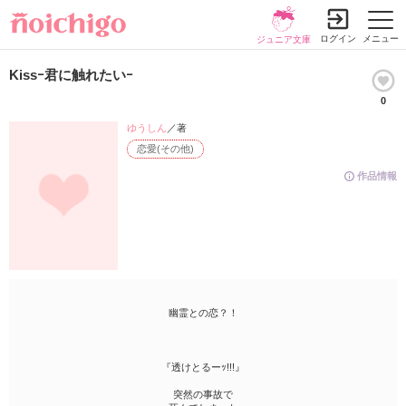
ログイン
メニュー
ジュニア文庫
Kissｰ君に触れたいｰ
0
ゆうしん
／著
恋愛(その他)
作品情報
幽霊との恋？！
『透けとるーｯ!!!』
突然の事故で