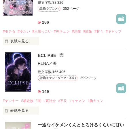
総文字数/88,326
352ページ
恋愛(ラブコメ)
286
#モテる
#冷たい
#人懐っこい
#胸キュン
#溺愛
#嫉妬
#甘々
#ギャップ
表紙を見る
ECLIPSE
完
「好きだったから、別れを選んだ。」

RENA
／著
モテる人を好きになるのが怖かった。

総文字数/166,405
だから私は、中学時代に大好きだった彼を自分から振った。

399ページ
恋愛(キケン・ダーク・不良)
もう会うことはないと思っていたのに、

高校生になって再会した彼は、隣の学校で”王子様”と呼ばれる
149
人気者になっていた。

#ヤンキー
#暴走族
#闇
#裏社会
#不良
#イケメン
#胸キュン
表紙を見る
他の女の子には冷たいのに

私にだけ昔と変わらない笑顔を向けてくる。

表紙画像はAIです
一途なイケメンくんととろけるくらいに甘い