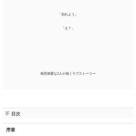
「別れよう」
「え？」
相思相愛な2人が描くラブストーリー
目次
序章