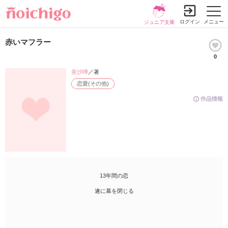
ログイン
メニュー
ジュニア文庫
赤いマフラー
0
亜沙嘩
／著
恋愛(その他)
作品情報
13年間の恋
遂に幕を閉じる