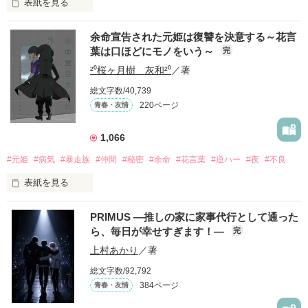
表紙を見る
余命宣告された元姫は復讐を決意する～花言
｢全部あんたのせいよ｣

葉は口ほどにモノをいう～
完
『──のせいじゃないよ』

²⁰桜ヶ月樹 灰和²⁰
／著
総文字数/40,739
｢なんであんたが生きてんのよ｣

220ページ
青春・友情
『生きていてくれてありがとう』

1,066
｢あんたなんか産まなきゃ良かった｣

『産まれてきてくれてありがとう』

#元姫
#病気
#暴走族
#仲間
#秘密
#余命
#花言葉
#逆ハー
#夜
#不良
表紙を見る
｢あんたさえ居なければ·····｣

『──が居てくれたから俺たちは·····』

PRIMUS ―推しの家に家事代行として通った
ら、毎日が幸せすぎます！―
完
世界№1の最強。通り名・night

龍牙の元姫

上村あかり
／著
桜城　紗夜(さくらぎ　さや)

総文字数/92,792
両親から虐待を受け感情を知らない女の子と

384ページ
青春・友情
×

その女の子に感情を教える極道達との物語。
