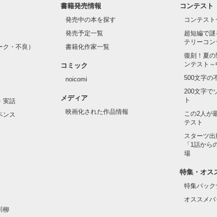
書籍発売情報
コンテスト
発売中の本を探す
コンテスト
発売予定一覧
超短編で謎
テリーコン
ーク・不良）
書籍化作家一覧
復刻！夏の
ンテスト～
コミック
500文字
noicomi
200文字
メディア
ト
・実話
映画化された作品情報
この2人が
ペンス
テスト
スターツ出
「1話から
場
特集・オス
特集バック
オススメバ
川柳