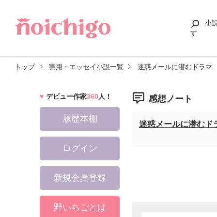
小
す
トップ
実用・エッセイ小説一覧
迷惑メールに潜むドラマ 
デビュー作家
360
人！
感想ノート
履歴本棚
迷惑メールに潜むド
ログイン
新規会員登録
野いちごとは