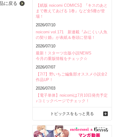
品に戻る
【紙版 noicomi COMICS】『キスのあと
まで教えてあげる 1巻』など全5冊が登
場！
2026/07/10
noicomi vol.171 新連載『みにくい人魚
の契り婚』が表紙＆巻頭に登場！
2026/07/10
最新！スターツ出版小説NEWS
今月の重版情報をチェック☆
2026/07/07
【7/7】野いちご編集部オススメ小説全2
作品UP！
2026/07/03
【電子単体】noicomiは7月10日発売予定
♪コミックページでチェック！
トピックスをもっと見る