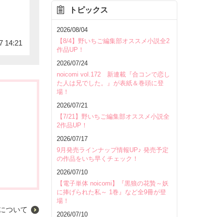
トピックス
2026/08/04
【8/4】野いちご編集部オススメ小説全2
7 14:21
作品UP！
2026/07/24
noicomi vol.172 新連載『合コンで恋し
た人は兄でした。』が表紙＆巻頭に登
場！
2026/07/21
【7/21】野いちご編集部オススメ小説全
2作品UP！
2026/07/17
9月発売ラインナップ情報UP♪ 発売予定
の作品をいち早くチェック！
2026/07/10
【電子単体 noicomi】『黒狼の花贄～妖
に捧げられた私～ 1巻』など全9冊が登
場！
について
2026/07/10