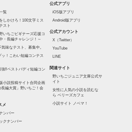
公式アプリ
一覧
iOS版アプリ
をしかけろ！100文字ミス
Android版アプリ
テスト
公式アカウント
野いちごビギナーズ応援コ
中・長編チャレンジ！～
X（Twitter）
の不気味なテスト、募集中。
YouTube
でゾッ！こわい短編コンテス
LINE
関連サイト
最強‼ベストバディ短編コン
野いちごジュニア文庫公式サ
イト
版小説投稿サイト合同企画
の長編大賞」野いちご！会
女性に人気の小説を読むな
ら ベリーズカフェ
小説サイト ノベマ！
スメ
ナンバー
ックナンバー