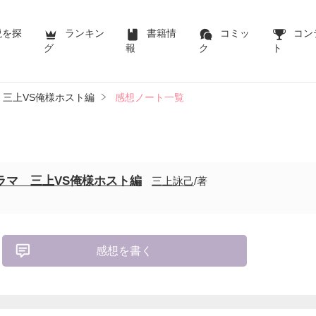
説を探
ランキン
書籍情
コミッ
コン
グ
報
ク
ト
三上VS俺様ホスト編
感想ノート一覧
ラマ 三上VS俺様ホスト編
三上詠己
/著
感想を書く