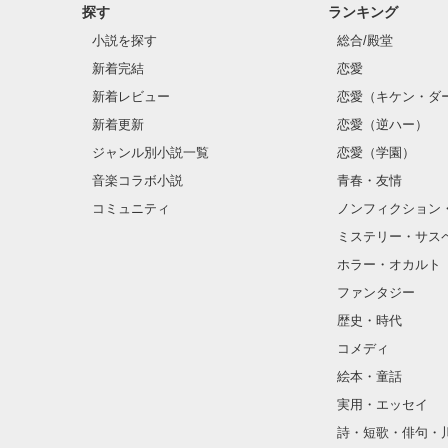
探す
ランキング
小説を探す
総合/殿堂
新着完結
恋愛
新着レビュー
恋愛（キケン・ダ
新着更新
恋愛（逆ハー）
ジャンル別小説一覧
恋愛（学園）
音楽コラボ小説
青春・友情
コミュニティ
ノンフィクション
ミステリー・サス
ホラー・オカルト
ファンタジー
歴史・時代
コメディ
絵本・童話
実用・エッセイ
詩・短歌・俳句・