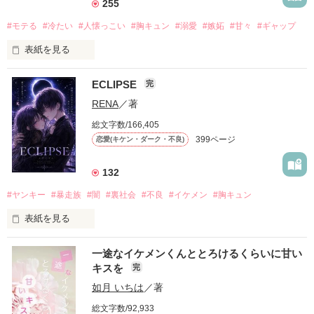
255
#モテる
#冷たい
#人懐っこい
#胸キュン
#溺愛
#嫉妬
#甘々
#ギャップ
表紙を見る
ECLIPSE
完
「好きだったから、別れを選んだ。」

RENA
／著
モテる人を好きになるのが怖かった。

総文字数/166,405
だから私は、中学時代に大好きだった彼を自分から振った。

399ページ
恋愛(キケン・ダーク・不良)
もう会うことはないと思っていたのに、

高校生になって再会した彼は、隣の学校で”王子様”と呼ばれる
132
人気者になっていた。

#ヤンキー
#暴走族
#闇
#裏社会
#不良
#イケメン
#胸キュン
表紙を見る
他の女の子には冷たいのに

私にだけ昔と変わらない笑顔を向けてくる。

表紙画像はAIです
一途なイケメンくんととろけるくらいに甘い
キスを
完
「澪ちゃん。」

如月 いちは
／著
作品を読む
それは止まっていた恋が再び動き始める合図──。

総文字数/92,933