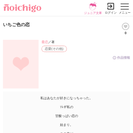
ログイン
メニュー
ジュニア文庫
いちご色の恋
0
憂恋
／著
恋愛(その他)
作品情報
私はあなたが好きになっちゃった。
ｿﾚが私の
甘酸っぱい恋の
始まり。