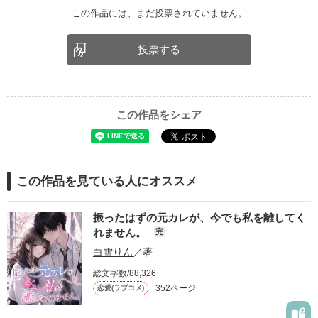
この作品には、まだ投票されていません。
投票する
この作品をシェア
この作品を見ている人にオススメ
振ったはずの元カレが、今でも私を離してく
れません。
完
白雪りん
／著
総文字数/88,326
352ページ
恋愛(ラブコメ)