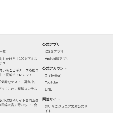
公式アプリ
一覧
iOS版アプリ
をしかけろ！100文字ミス
Android版アプリ
テスト
公式アカウント
野いちごビギナーズ応援コ
中・長編チャレンジ！～
X（Twitter）
の不気味なテスト、募集中。
YouTube
でゾッ！こわい短編コンテス
LINE
関連サイト
版小説投稿サイト合同企画
の長編大賞」野いちご！会
野いちごジュニア文庫公式サ
イト