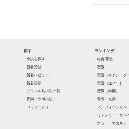
✨.ﾟ･*..☆.｡.:*✨.☆
そして光を巡っ
「瑠莉に一目惚
「貴方なんかに
再会した恋は、
探す
ランキング
クラス替えをし
小説を探す
総合/殿堂
新着完結
恋愛
新着レビュー
恋愛（キケン・ダ
金髪に近い明る
新着更新
恋愛（逆ハー）
片耳には琥珀色
ジャンル別小説一覧
恋愛（学園）
音楽コラボ小説
青春・友情
ほとんど笑顔な
コミュニティ
ノンフィクション
ミステリー・サス
そんな性格と見
ホラー・オカルト
“不良”と避けら