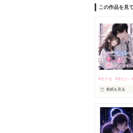
この作品を見
#モテる
#冷たい
表紙を見る
「好きだったか
モテる人を好き
だから私は、中