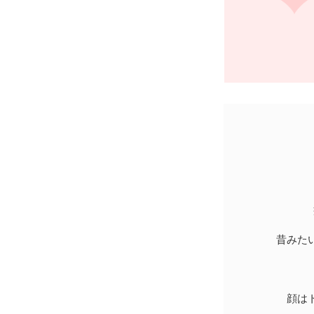
昔みた
顔は