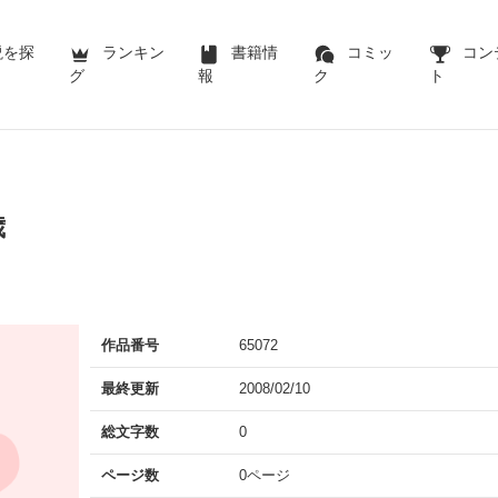
説を探
ランキン
書籍情
コミッ
コン
グ
報
ク
ト
歳
作品番号
65072
最終更新
2008/02/10
総文字数
0
ページ数
0ページ