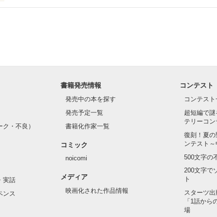
.｡.:. *:ﾟ✨.ﾟ･*..☆.｡.:*✨

てライバルも登場！？

れしたんだよ……悪いかよ」

光先輩は渡しませんから。」

ライバルの登場で大きく動き出す──。

書籍発売情報
コンテスト
て隣の席になったのは────

発売中の本を探す
コンテスト
発売予定一覧
超短編で謎
テリーコン
ーク・不良）
書籍化作家一覧
い髪色

復刻！夏の
ンテスト～
コミック
のピアス

500文字
noicomi
んて見せたことがなくてぶっきらぼう

200文字
メディア
ト
・実話
映画化された作品情報
スターツ出
ペンス
「1話から
た目のせいで学校中のみんなから

場
れている天地くんだった。
