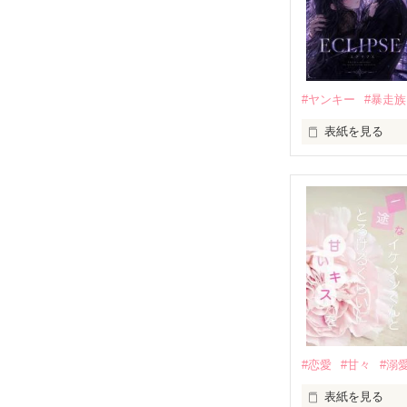
もう会うことは
高校生になって
他の女の子には
私にだけ昔と変
#ヤンキー
#暴走族
表紙を見る
「澪ちゃん。」

表紙画像はAIで
それは止まって
✨.ﾟ･*..☆.｡.:*✨.☆
人見知りだけど
冴木澪-SaekiMio
×

基本女子に冷た
#恋愛
#甘々
#溺
篠宮光-Shinomiya
表紙を見る