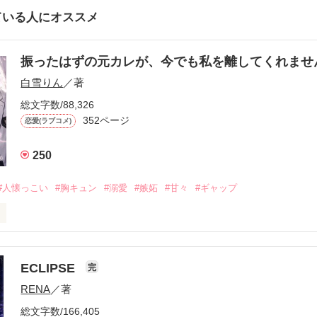
ている人にオススメ
振ったはずの元カレが、今でも私を離してくれま
白雪りん
／著
総文字数/88,326
352ページ
恋愛(ラブコメ)
250
#人懐っこい
#胸キュン
#溺愛
#嫉妬
#甘々
#ギャップ
ら、別れを選んだ。」

ECLIPSE
完
になるのが怖かった。

RENA
／著
学時代に大好きだった彼を自分から振った。

総文字数/166,405