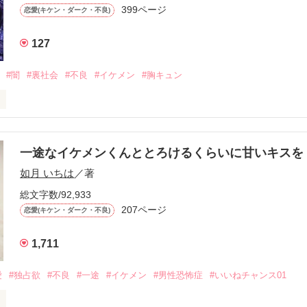
ないと思っていたのに、

399ページ
恋愛(キケン・ダーク・不良)
再会した彼は、隣の学校で”王子様”と呼ばれる人気者になっていた。

127
冷たいのに

わらない笑顔を向けてくる。

#闇
#裏社会
#不良
#イケメン
#胸キュン
す
いた恋が再び動き始める合図──。

一途なイケメンくんととろけるくらいに甘いキス
作品を読む
.｡.:. *:ﾟ✨.ﾟ･*..☆.｡.:*✨

如月 いちは
／著
総文字数/92,933
優しい無自覚だけどモテる

207ページ


恋愛(キケン・ダーク・不良)
1,711
いのに澪にはわんこ男子になる

愛
#独占欲
#不良
#一途
#イケメン
#男性恐怖症
#いいねチャンス01
Hikaru
