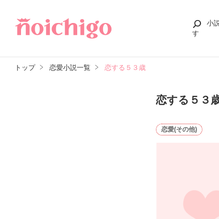
小
す
トップ
恋愛小説一覧
恋する５３歳
恋する５３
恋愛(その他)