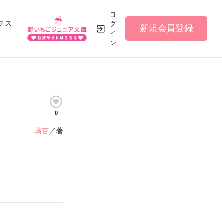
ロ
テス
グ
新規会員登録
イ
ン
0
璃杏
／著