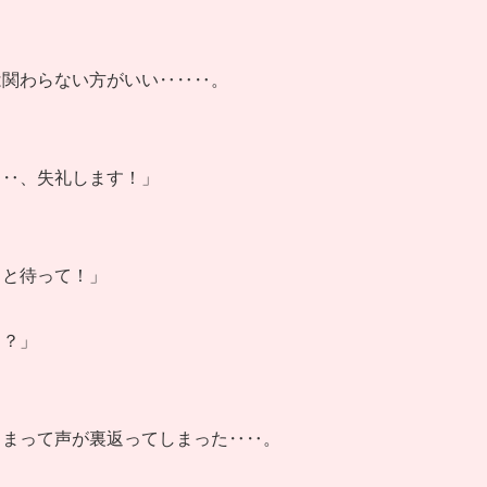
は関わらない方がいい‥‥‥。
‥‥、失礼します！」
っと待って！」
！？」
しまって声が裏返ってしまった‥‥。