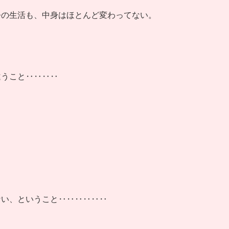
今の生活も、中身はほとんど変わってない。
違うこと‥‥‥‥
ない、ということ‥‥‥‥‥‥