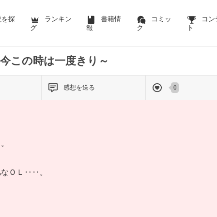
説を探
ランキン
書籍情
コミッ
コン
グ
報
ク
ト
～今この時は一度きり～
感想を送る
0
リ。
凡なＯＬ‥‥。