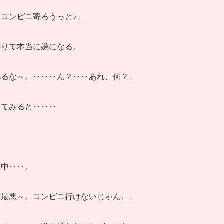
コンビニ寄ろうっと♪」
かりで本当に嫌になる。
れるな～。‥‥‥ん？‥‥あれ、何？」
いてみると‥‥‥
最中‥‥。
、最悪～。コンビニ行けないじゃん。」