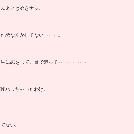
校以来ときめきナシ。
した恋なんかしてない‥‥‥。
級生に恋をして、目で追って‥‥‥‥‥‥
が終わっちゃったわけ。
してない。