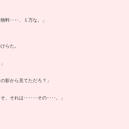
見物料‥‥、１万な。」
かけらた。
？」
この影から見てただろ？」
‥そ、それは‥‥‥その‥‥。」