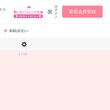
ロ
テス
グ
新規会員登録
イ
ン
表紙(目次)へ
1 / 15