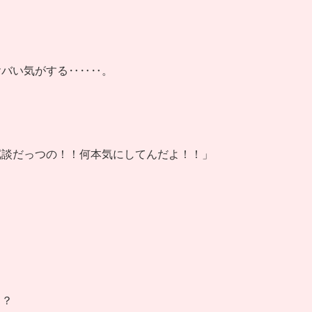
ヤバい気がする‥‥‥。
冗談だっつの！！何本気にしてんだよ！！」
‥？