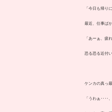
「今日も帰りに
最近、仕事ば
「あーぁ、疲
恐る恐る近付
ケンカの真っ
「うわぁ‥‥