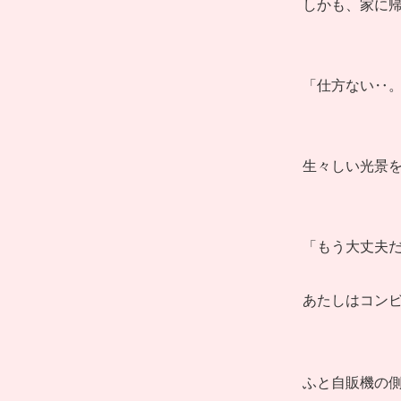
しかも、家に
「仕方ない‥
生々しい光景
「もう大丈夫
あたしはコン
ふと自販機の側