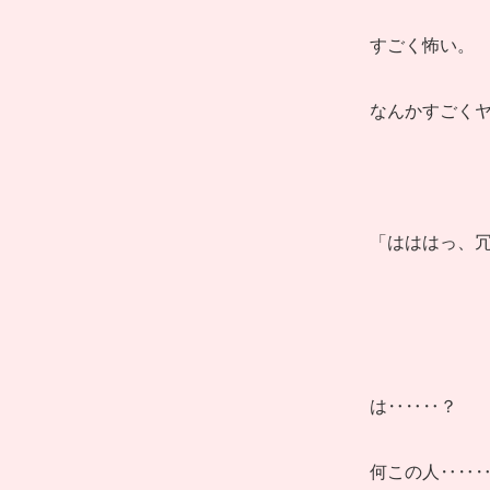
すごく怖い。
なんかすごく
「はははっ、
は‥‥‥？
何この人‥‥