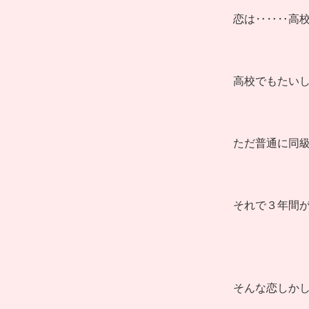
恋は‥‥‥高
高校でもたい
ただ普通に同
それで３年間
そんな恋しか