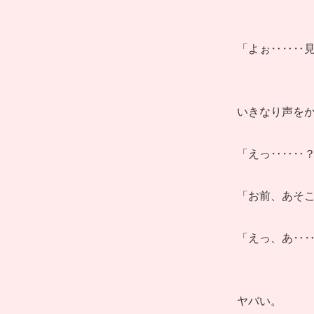
「よぉ‥‥‥
いきなり声を
「えっ‥‥‥
「お前、あそ
「えっ、あ‥
ヤバい。