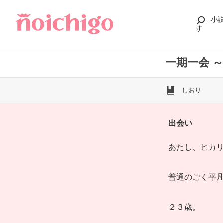
小
す
一期一会 
しおり
出会い
あたし、ヒカ
普通のごく平
２３歳。