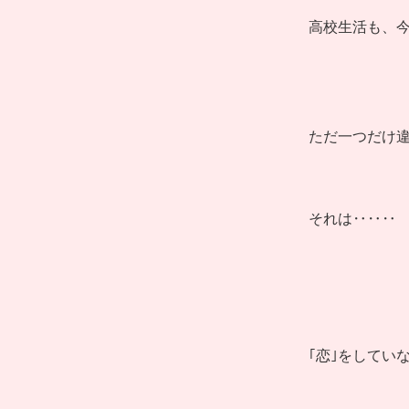
高校生活も、
ただ一つだけ
それは‥‥‥
｢恋｣をしてい