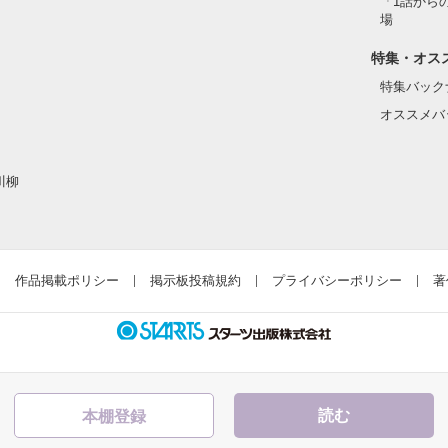
「1話から
た目のせいで学校中のみんなから

場
れている天地くんだった。

作品を読む
特集・オス
特集バック
オススメバ
はいけない人だと思っていたのに

川柳
ら連絡して。すぐ助けに行く」

違って、私にはすごく優しい

作品掲載ポリシー
掲示板投稿規約
プライバシーポリシー
著
とってヒーローのような人だった。

読む
┈┈┈┈┈┈┈┈┈┈┈
