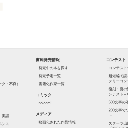
.｡.:. *:ﾟ✨.ﾟ･*..☆.｡.:*✨

てライバルも登場！？

れしたんだよ……悪いかよ」

光先輩は渡しませんから。」

ライバルの登場で大きく動き出す──。

書籍発売情報
コンテスト
て隣の席になったのは────

発売中の本を探す
コンテスト
発売予定一覧
超短編で謎
テリーコン
ーク・不良）
書籍化作家一覧
い髪色

復刻！夏の
ンテスト～
コミック
のピアス

500文字
noicomi
んて見せたことがなくてぶっきらぼう

200文字
メディア
ト
・実話
映画化された作品情報
スターツ出
ペンス