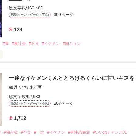
総文字数/166,405
ないと思っていたのに、

399ページ
恋愛(キケン・ダーク・不良)
再会した彼は、隣の学校で”王子様”と呼ばれる人気者になっていた。

128
冷たいのに

わらない笑顔を向けてくる。

#闇
#裏社会
#不良
#イケメン
#胸キュン
す
いた恋が再び動き始める合図──。

一途なイケメンくんととろけるくらいに甘いキス
作品を読む
.｡.:. *:ﾟ✨.ﾟ･*..☆.｡.:*✨

如月 いちは
／著
総文字数/92,933
優しい無自覚だけどモテる

207ページ


恋愛(キケン・ダーク・不良)
1,712
いのに澪にはわんこ男子になる

愛
#独占欲
#不良
#一途
#イケメン
#男性恐怖症
#いいねチャンス01
Hikaru
