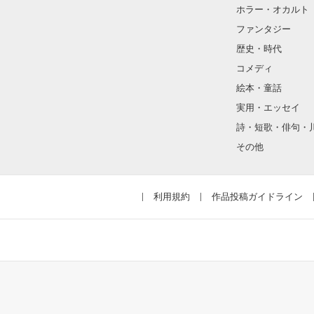
そんな性格と見
ホラー・オカルト
“不良”と避けら
ファンタジー
歴史・時代
コメディ
怖くて近づいて
絵本・童話
実用・エッセイ
詩・短歌・俳句・
「なんかあった
その他
噂や見た目とは
利用規約
作品投稿ガイドライン
天地くんは私に
◇◆┈┈┈┈┈