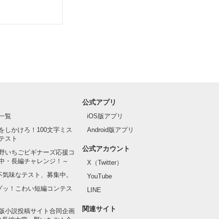
公式アプリ
一覧
iOS版アプリ
をしかけろ！100文字ミス
Android版アプリ
テスト
公式アカウント
野いちごビギナーズ応援コ
中・長編チャレンジ！～
X（Twitter）
の不気味なテスト、募集中。
YouTube
でゾッ！こわい短編コンテス
LINE
関連サイト
版小説投稿サイト合同企画