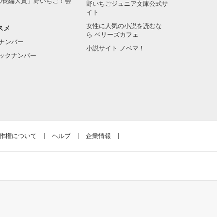
の長編大賞」野いちご！会
野いちごジュニア文庫公式サ
イト
女性に人気の小説を読むな
スメ
ら ベリーズカフェ
ナンバー
小説サイト ノベマ！
ックナンバー
作権について
ヘルプ
企業情報