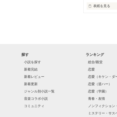
表紙を見る
✨.ﾟ･*..☆.｡.:*✨.☆
そして光を巡っ
「瑠莉に一目惚
「貴方なんかに
再会した恋は、
探す
ランキング
クラス替えをし
小説を探す
総合/殿堂
新着完結
恋愛
新着レビュー
恋愛（キケン・ダ
金髪に近い明る
新着更新
恋愛（逆ハー）
片耳には琥珀色
ジャンル別小説一覧
恋愛（学園）
音楽コラボ小説
青春・友情
ほとんど笑顔な
コミュニティ
ノンフィクション
ミステリー・サス