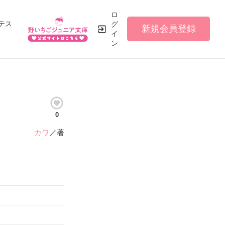
ロ
テス
グ
新規会員登録
イ
ン
0
カワ
／著