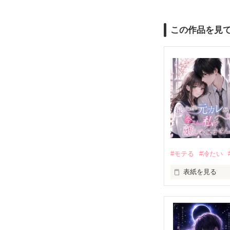
この作品を見
#モテる
#冷たい
表紙を見る
「好きだったか
モテる人を好き
だから私は、中