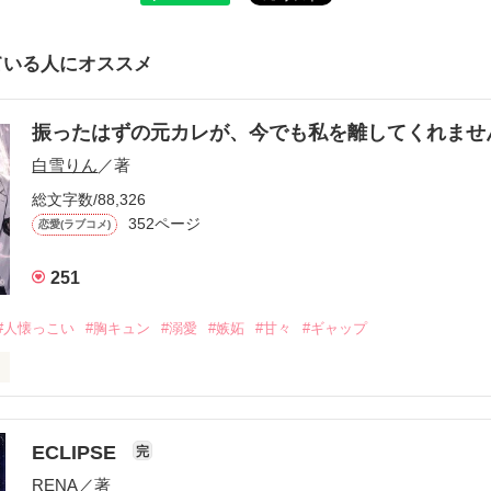
ている人にオススメ
振ったはずの元カレが、今でも私を離してくれま
白雪りん
／著
総文字数/88,326
352ページ
恋愛(ラブコメ)
251
#人懐っこい
#胸キュン
#溺愛
#嫉妬
#甘々
#ギャップ
ら、別れを選んだ。」

ECLIPSE
完
になるのが怖かった。

RENA
／著
学時代に大好きだった彼を自分から振った。
