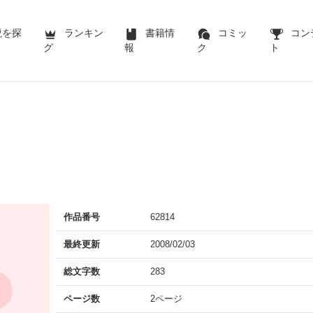
説を探
ランキン
書籍情
コミッ
コン
グ
報
ク
ト
作品番号
62814
最終更新
2008/02/03
総文字数
283
ページ数
2ページ