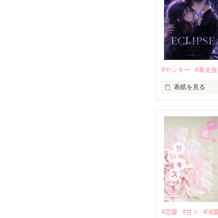
もう会うことは
高校生になって
他の女の子には
私にだけ昔と変
#ヤンキー
#暴走族
表紙を見る
「澪ちゃん。」

表紙画像はAIで
それは止まって
✨.ﾟ･*..☆.｡.:*✨.☆
人見知りだけど
冴木澪-SaekiMio
×

基本女子に冷た
#恋愛
#甘々
#溺
篠宮光-Shinomiya