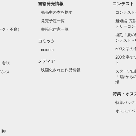
書籍発売情報
コンテスト
発売中の本を探す
コンテスト
発売予定一覧
超短編で謎
テリーコン
ーク・不良）
書籍化作家一覧
復刻！夏の
ンテスト～
コミック
500文字
noicomi
200文字
メディア
ト
・実話
映画化された作品情報
スターツ出
ペンス
「1話から
場
特集・オス
特集バック
オススメバ
川柳