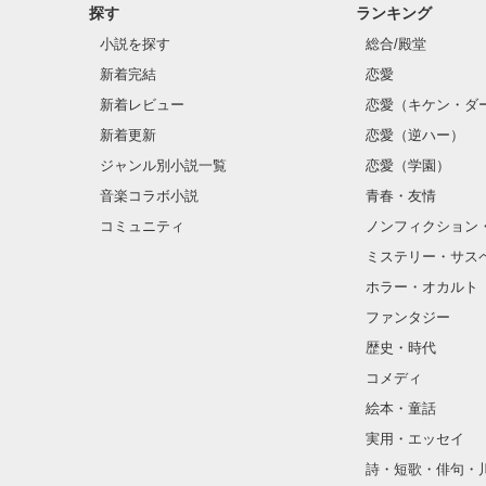
探す
ランキング
小説を探す
総合/殿堂
新着完結
恋愛
新着レビュー
恋愛（キケン・ダ
新着更新
恋愛（逆ハー）
ジャンル別小説一覧
恋愛（学園）
音楽コラボ小説
青春・友情
コミュニティ
ノンフィクション
ミステリー・サス
ホラー・オカルト
ファンタジー
歴史・時代
コメディ
絵本・童話
実用・エッセイ
詩・短歌・俳句・