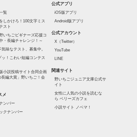
公式アプリ
一覧
iOS版アプリ
をしかけろ！100文字ミス
Android版アプリ
テスト
公式アカウント
野いちごビギナーズ応援コ
中・長編チャレンジ！～
X（Twitter）
の不気味なテスト、募集中。
YouTube
でゾッ！こわい短編コンテス
LINE
関連サイト
版小説投稿サイト合同企画
の長編大賞」野いちご！会
野いちごジュニア文庫公式サ
イト
女性に人気の小説を読むな
スメ
ら ベリーズカフェ
ナンバー
小説サイト ノベマ！
ックナンバー