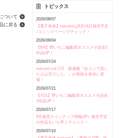
トピックス
について
2026/08/07
品に戻る
【電子単体】noicomiは8月14日発売予定
♪コミックページでチェック！
2026/08/04
【8/4】野いちご編集部オススメ小説全2
作品UP！
2026/07/24
noicomi vol.172 新連載『合コンで恋し
た人は兄でした。』が表紙＆巻頭に登
場！
2026/07/21
【7/21】野いちご編集部オススメ小説全
2作品UP！
2026/07/17
9月発売ラインナップ情報UP♪ 発売予定
の作品をいち早くチェック！
2026/07/10
【電子単体 noicomi】『黒狼の花贄～妖