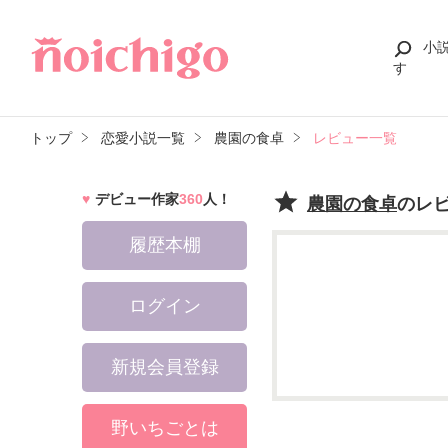
小
す
トップ
恋愛小説一覧
農園の食卓
レビュー一覧
デビュー作家
360
人！
農園の食卓
のレ
履歴本棚
ログイン
新規会員登録
野いちごとは