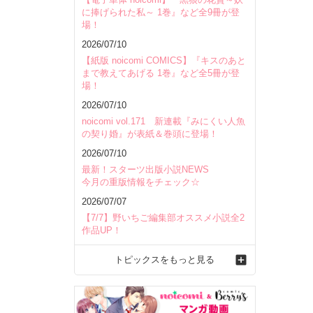
に捧げられた私～ 1巻』など全9冊が登
場！
2026/07/10
【紙版 noicomi COMICS】『キスのあと
まで教えてあげる 1巻』など全5冊が登
場！
2026/07/10
noicomi vol.171 新連載『みにくい人魚
の契り婚』が表紙＆巻頭に登場！
2026/07/10
最新！スターツ出版小説NEWS
今月の重版情報をチェック☆
2026/07/07
【7/7】野いちご編集部オススメ小説全2
作品UP！
トピックスをもっと見る