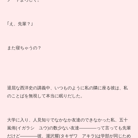
｢え、先輩？｣
また寝ちゃうの？
退屈な西洋史の講義中、いつものように私の隣に座る彼は、私
のことばを無視して本当に眠りだした。
大学に入り、人見知りでなかなか友達のできなかった私、五十
嵐侑(イガラシ ユウ)の数少ない友達――――って言っても先輩
だけど――――彼、瀧沢耀(タキザワ アキラ)は学部が同じため