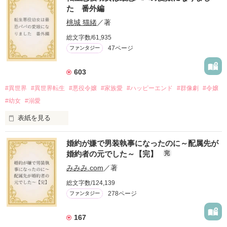
た 番外編
桃城 猫緒
／著
総文字数/61,935
47ページ
ファンタジー
603
#異世界
#異世界転生
#悪役令嬢
#家族愛
#ハッピーエンド
#群像劇
#令嬢
#幼女
#溺愛
表紙を見る
婚約が嫌で男装執事になったのに～配属先が
『転生悪役幼女は最恐パパの愛娘になりました』

婚約者の元でした～【完】
完
番外編です。

みみみ.com
／著
※本編のネタバレを含みます。

総文字数/124,139
278ページ
ファンタジー
2025.9.26 

『Petit Chapter3 愛と呼ぶもの』を

公開しました

167