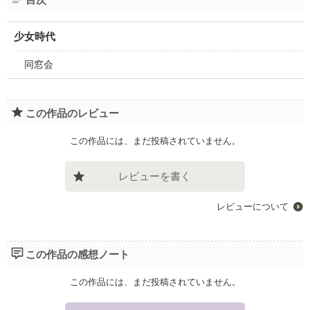
少女時代
同窓会
この作品のレビュー
この作品には、まだ投稿されていません。
レビューを書く
レビューについて
この作品の感想ノート
この作品には、まだ投稿されていません。