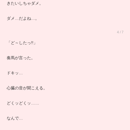
きたいしちゃダメ。
ダメ…だよね…。
4 / 7
「ど～したっ!!」
奏馬が言った。
ドキッ…
心臓の音が聞こえる。
どくッどくッ……
なんで…