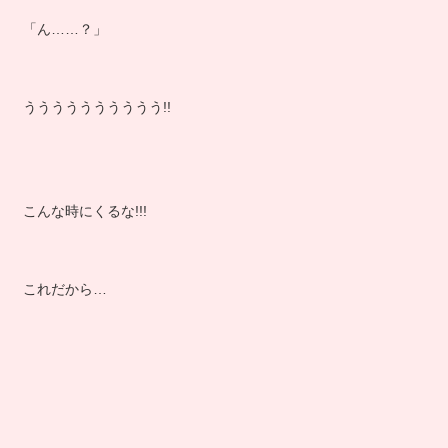
「ん……？」
うううううううううう!!
こんな時にくるな!!!
これだから…