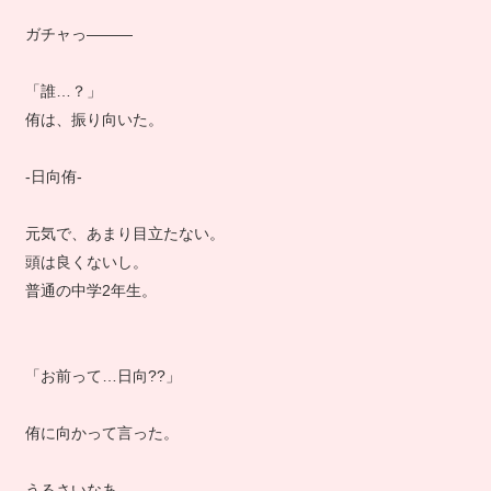
ガチャっ―――
「誰…？」
侑は、振り向いた。
-日向侑-
元気で、あまり目立たない。
頭は良くないし。
普通の中学2年生。
「お前って…日向??」
侑に向かって言った。
うるさいなあ…