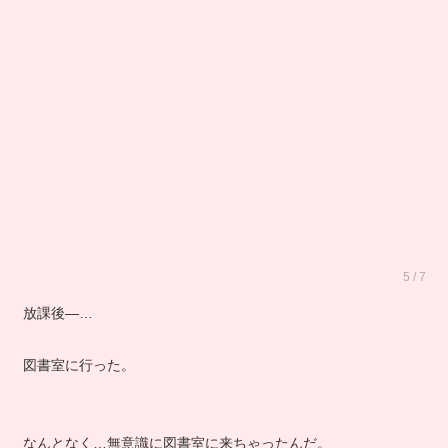
5 / 7
放課後―…
図書室に行った。
なんとなく…無意識に図書室に来ちゃったんだ。