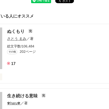
ている人にオススメ
ぬくもり
完
さとう まみ
／著
総文字数/106,484
202ページ
その他
17
生き続ける意味
完
✾haru✾
／著