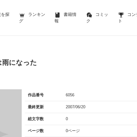
説を探
ランキン
書籍情
コミッ
コン
グ
報
ク
ト
は雨になった
作品番号
6056
最終更新
2007/06/20
総文字数
0
ページ数
0ページ