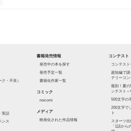
つもりですか？」

度。

書籍発売情報
コンテスト
発売中の本を探す
コンテスト
発売予定一覧
超短編で謎
てるような顔。

テリーコン
ーク・不良）
書籍化作家一覧
復刻！夏の
くの。

ンテスト～
コミック
500文字
noicomi
200文字
メディア
ト
・実話
て、手術させたいの？』

映画化された作品情報
スターツ出
ペンス
「1話から