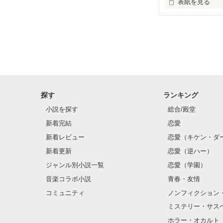
表紙を見る
                 みんなが支えてくれる

                   みんなのためにも

「また抜け出す
         あたしは、生きなきゃいけない。

馴れ馴れしい態
探す
ランキング
小説を探す
総合/殿堂
新着完結
恋愛
あたしを理解し
新着レビュー
恋愛（キケン・ダ
新着更新
恋愛（逆ハー）
すべてがムカつ
ジャンル別小説一覧
恋愛（学園）
音楽コラボ小説
青春・友情
コミュニティ
ノンフィクション
     でも、ほんとうの生きる意味って

『ねぇ。どうし
ミステリー・サス
ホラー・オカルト