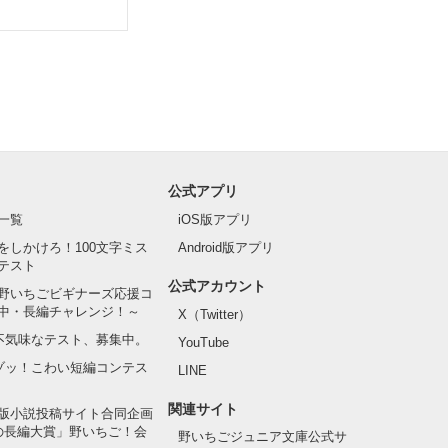
公式アプリ
一覧
iOS版アプリ
をしかけろ！100文字ミス
Android版アプリ
テスト
公式アカウント
野いちごビギナーズ応援コ
中・長編チャレンジ！～
X（Twitter）
の不気味なテスト、募集中。
YouTube
でゾッ！こわい短編コンテス
LINE
関連サイト
版小説投稿サイト合同企画
の長編大賞」野いちご！会
野いちごジュニア文庫公式サ