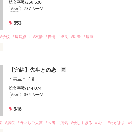
総文字数/250,536
737ページ
その他
の母親になる資格はありますか？

553
なる事はできますか？

#学校
#病院嫌い
#友情
#愛情
#成長
#医者
#病気
なりたい…

【完結】先生との恋
完
＊美亜＊
／著
総文字数/144,074
364ページ
その他
作品を読む
546
    けど

差
#病院
#野いちご大賞
#医者
#病気
#優しすぎる
#先生
#わがまま
#