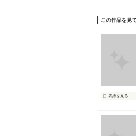
この作品を見
表紙を見る
愛したいのに…

愛せない…
