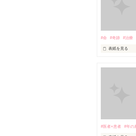
私には、あなた
あなたのママに
#命
#奇跡
#治療
表紙を見る
あなたの母親に
             頑張りたくなんかない...！ 

                 治療なんか辛いだけ

                           
#医者×患者
#年の