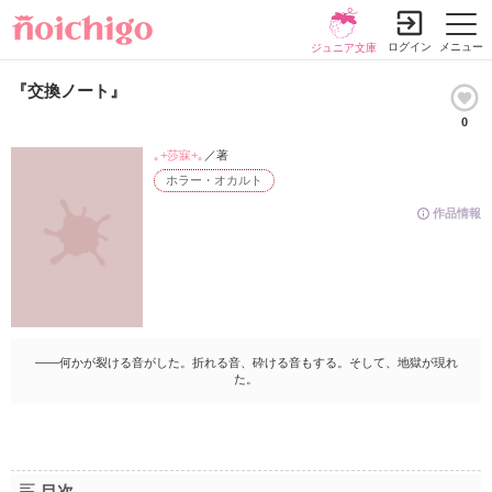
ログイン
メニュー
ジュニア文庫
『交換ノート』
0
｡+莎寐+｡
／著
ホラー・オカルト
作品情報
――何かが裂ける音がした。折れる音、砕ける音もする。そして、地獄が現れ
た。
目次