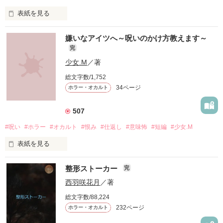
表紙を見る
『好きだから、監禁させてくれない？』

嫌いなアイツへ～呪いのかけ方教えます～
完
少女.M
／著
総文字数/1,752
34ページ
ホラー・オカルト
そんな告白をしてきたのは

507
寝てばかりのゆるいお隣さんだった。

#呪い
#ホラー
#オカルト
#恨み
#仕返し
#意味怖
#短編
#少女.M
表紙を見る
憎い。悔しい。見返したい。不幸になればいい。

整形ストーカー
完
●●●

西羽咲花月
／著
総文字数/88,224
232ページ
ホラー・オカルト
私をいじめたアイツ。

一般女子高生
