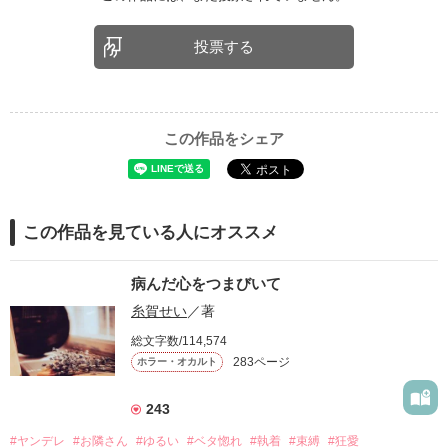
投票する
この作品をシェア
この作品を見ている人にオススメ
病んだ心をつまびいて
糸賀せい
／著
総文字数/114,574
283ページ
ホラー・オカルト
243
#ヤンデレ
#お隣さん
#ゆるい
#ベタ惚れ
#執着
#束縛
#狂愛