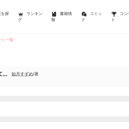
説を探
ランキン
書籍情
コミッ
コン
グ
報
ク
ト
ート一覧
て…
如月すずめ
/著