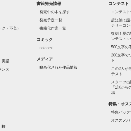
書籍発売情報
コンテスト
発売中の本を探す
コンテスト
発売予定一覧
超短編で謎
テリーコン
ーク・不良）
書籍化作家一覧
復刻！夏の
ンテスト～
コミック
500文字
noicomi
200文字
メディア
ト
・実話
映画化された作品情報
この2人が
ペンス
テスト
スターツ出
「1話から
場
特集・オス
特集バック
オススメバ
川柳