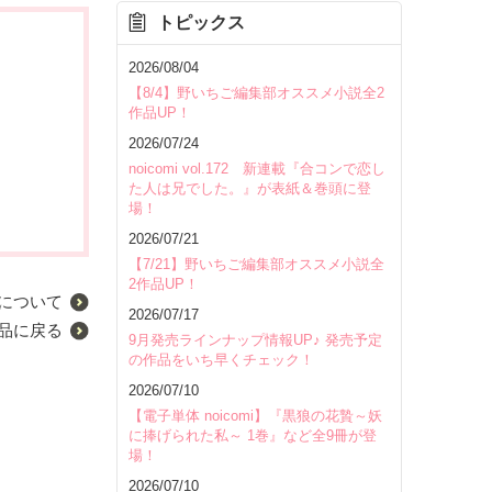
トピックス
2026/08/04
【8/4】野いちご編集部オススメ小説全2
作品UP！
2026/07/24
noicomi vol.172 新連載『合コンで恋し
た人は兄でした。』が表紙＆巻頭に登
場！
2026/07/21
【7/21】野いちご編集部オススメ小説全
2作品UP！
について
2026/07/17
品に戻る
9月発売ラインナップ情報UP♪ 発売予定
の作品をいち早くチェック！
2026/07/10
【電子単体 noicomi】『黒狼の花贄～妖
に捧げられた私～ 1巻』など全9冊が登
場！
2026/07/10