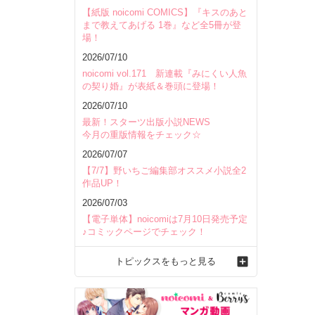
【紙版 noicomi COMICS】『キスのあと
まで教えてあげる 1巻』など全5冊が登
場！
2026/07/10
noicomi vol.171 新連載『みにくい人魚
の契り婚』が表紙＆巻頭に登場！
2026/07/10
最新！スターツ出版小説NEWS
今月の重版情報をチェック☆
2026/07/07
【7/7】野いちご編集部オススメ小説全2
作品UP！
2026/07/03
【電子単体】noicomiは7月10日発売予定
♪コミックページでチェック！
トピックスをもっと見る