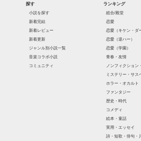
探す
ランキング
小説を探す
総合/殿堂
新着完結
恋愛
新着レビュー
恋愛（キケン・ダ
新着更新
恋愛（逆ハー）
ジャンル別小説一覧
恋愛（学園）
音楽コラボ小説
青春・友情
コミュニティ
ノンフィクション
ミステリー・サス
ホラー・オカルト
ファンタジー
歴史・時代
コメディ
絵本・童話
実用・エッセイ
詩・短歌・俳句・