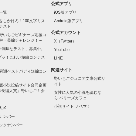
公式アプリ
一覧
iOS版アプリ
をしかけろ！100文字ミス
Android版アプリ
テスト
公式アカウント
野いちごビギナーズ応援コ
中・長編チャレンジ！～
X（Twitter）
の不気味なテスト、募集中。
YouTube
でゾッ！こわい短編コンテス
LINE
関連サイト
最強‼ベストバディ短編コン
野いちごジュニア文庫公式サ
イト
版小説投稿サイト合同企画
の長編大賞」野いちご！会
女性に人気の小説を読むな
ら ベリーズカフェ
小説サイト ノベマ！
スメ
ナンバー
ックナンバー