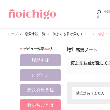
小
す
トップ
恋愛小説一覧
何よりも君が愛しくて…
感想ノ
デビュー作家
360
人！
感想ノート
履歴本棚
何よりも君が愛しく
ログイン
新規会員登録
感想はありません
野いちごとは