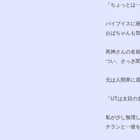
「ちょっとは･
パイプイスに
おばちゃんも気
死神さんの名前
つい、さっき
元は人間界に
「UTは太目の
私が少し無理
チランと･･彼