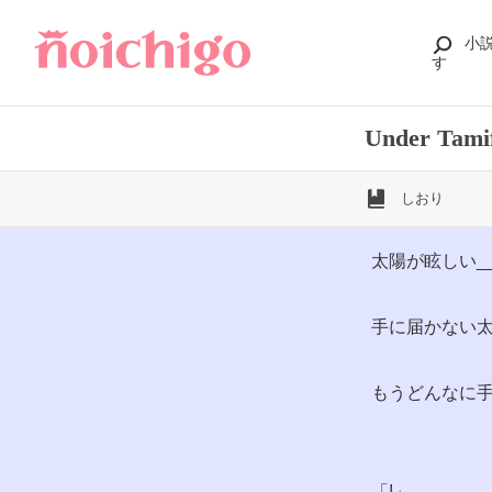
小
す
Under Ta
しおり
太陽が眩しい__
手に届かない太
もうどんなに
「!」