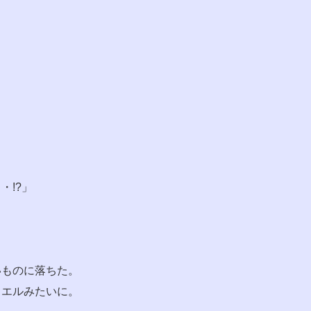
・!?」
いものに落ちた。
カエルみたいに。