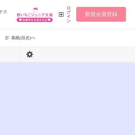
ロ
テス
グ
新規会員登録
イ
ン
表紙(目次)へ
39 / 95