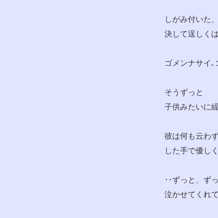
しがみ付いた
決して逞しく
ゴメンナサイ､ゴ
そうずっと
子供みたいに
彼は何も云わ
した手で優し
･･ずっと、ず
泣かせてくれ