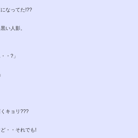
になってた!??
と黒い人影。
・・?」
!」
くキョリ???
ど・・それでも!