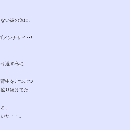
、
はない彼の体に。
メンナサイ･･!
繰り返す私に
ず背中をごつごつ
く擦り続けてた。
っと、
ていた・・。