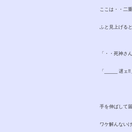
ここは・・二重
ふと見上げる
「・・死神さん
「_____ 遅ェ!
手を伸ばして届
ワケ解んないけ