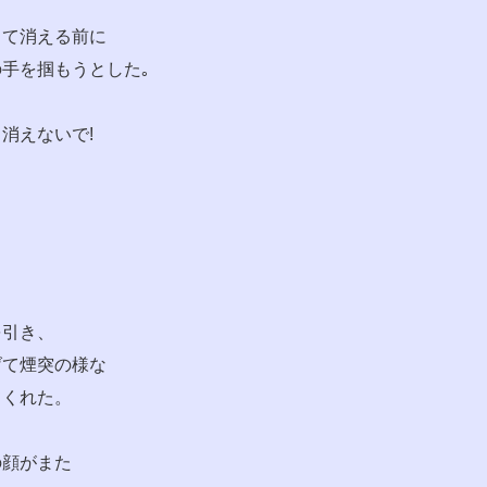
って消える前に
手を掴もうとした｡
・消えないで!
を引き、
げて煙突の様な
てくれた。
の顔がまた