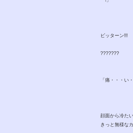
ビッターン!!!
???????
「痛・・・い・
顔面から冷た
きっと無様な