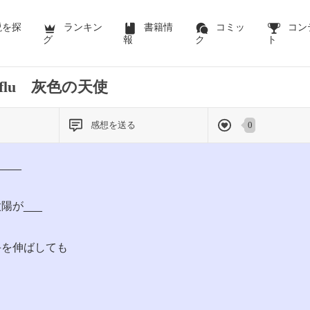
前のページを表示する
説を探
ランキン
書籍情
コミッ
コン
グ
報
ク
ト
miflu 灰色の天使
感想を送る
0
___
陽が___
手を伸ばしても