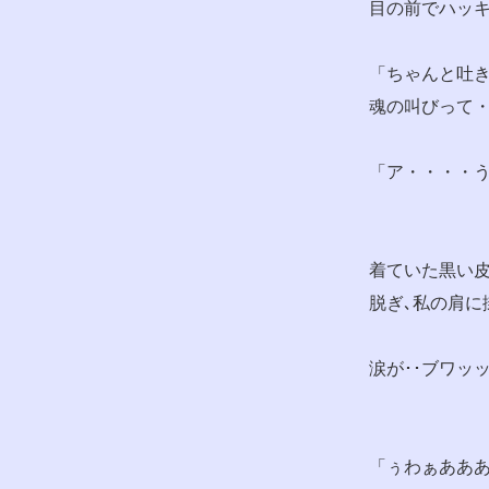
目の前でハッ
「ちゃんと吐
魂の叫びって・
「ア・・・・う!
着ていた黒い
脱ぎ､私の肩に
涙が･･ブワッ
「ぅわぁあああ