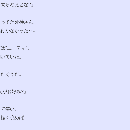
･太らねぇとな?」
座ってた死神さん、
付かなかった･･｡
は"ユーティ"。
聞いていた。
居たそうだ。
女がお好み?」
して笑い、
を軽く睨めば