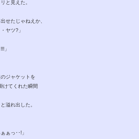
キリと見えた。
き出せたじゃねえか、
・ヤツ?」
!!」
皮のジャケットを
掛けてくれた瞬間
ッと溢れ出した。
ぁぁっ･･!」