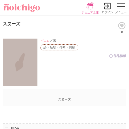
ログイン
メニュー
ジュニア文庫
スヌーズ
0
ピエロ
／著
詩・短歌・俳句・川柳
作品情報
スヌーズ
目次