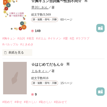
☆胸キュン台詞集〜性別不問☆
完
早川しおん
／著
総文字数/3,569
60ページ
詩・短歌・俳句・川柳
149
#胸キュン
#台詞
#発言
#ポエム
#イケメン
#愛
#恋
#ラブラブ
#バカップル
#ときめき
表紙を見る
「僕が先生にキスしたら、

☆はじめてだもん☆
完
ドキッとしてくれますか……？」

ミルキィ～
／著
総文字数/816
〜本文より

15ページ
詩・短歌・俳句・川柳
長年多くの方にご愛読いただいていて嬉しいです。

9
#初めて
#幸せ
#初々しい
#恥かしい
#顔みせて
2025年もよろしくお願いします♪
