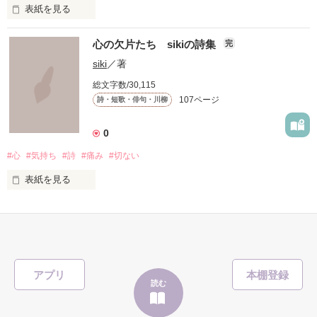
表紙を見る
     何もかもが

胸キュンな台詞を読んで、

心の欠片たち sikiの詩集
完
     はじめて…

siki
／著
たくさん妄想しちゃってください

総文字数/30,115
     なの…

(*/ω＼*)

107ページ
詩・短歌・俳句・川柳
0
１冊にまとめて欲しいとの声があったので、

    ☆瑠龍さま☆

#心
#気持ち
#詩
#痛み
#切ない
パート２の台詞を、

    ☆紅千歳さま☆

表紙を見る
厳選してこちらに収録しました。

    ☆まりっぺさま☆

「日々の詩」　

    ☆tsukushiさま☆

今後も新作を追加していきますね

毎日いろいろな思いが生まれて、そして・・・消えていくん
だ。

    ☆長岡みみさま☆

アプリ
☆週間少年χ烈火６３号さま☆ 

読む
作品を読む
数が多くなったので、一応完結させましたが・・・きまぐれに