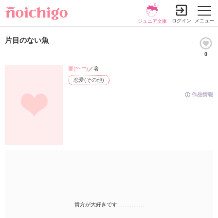
ログイン
メニュー
ジュニア文庫
片目のない魚
0
要(*^-^*)
／著
恋愛(その他)
作品情報
貴方が大好きです……………