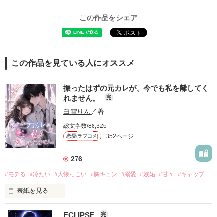
この作品をシェア
この作品を見ている人にオススメ
振ったはずの元カレが、今でも私を離してく
れません。
完
白雪りん
／著
総文字数/88,326
352ページ
恋愛(ラブコメ)
276
#モテる
#冷たい
#人懐っこい
#胸キュン
#溺愛
#嫉妬
#甘々
#ギャップ
表紙を見る
ECLIPSE
完