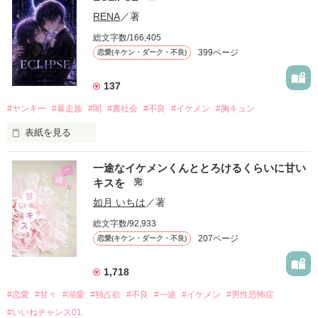
「好きだったから、別れを選んだ。」

RENA
／著
モテる人を好きになるのが怖かった。

総文字数/166,405
だから私は、中学時代に大好きだった彼を自分から振った。

399ページ
恋愛(キケン・ダーク・不良)
もう会うことはないと思っていたのに、

高校生になって再会した彼は、隣の学校で”王子様”と呼ばれる
137
人気者になっていた。

#ヤンキー
#暴走族
#闇
#裏社会
#不良
#イケメン
#胸キュン
表紙を見る
他の女の子には冷たいのに

私にだけ昔と変わらない笑顔を向けてくる。

表紙画像はAIです
一途なイケメンくんととろけるくらいに甘い
キスを
完
「澪ちゃん。」

如月 いちは
／著
作品を読む
それは止まっていた恋が再び動き始める合図──。

総文字数/92,933
207ページ
恋愛(キケン・ダーク・不良)
✨.ﾟ･*..☆.｡.:*✨.☆.｡.:. *:ﾟ✨.ﾟ･*..☆.｡.:*✨

1,718
人見知りだけど優しい無自覚だけどモテる

#恋愛
#甘々
#溺愛
#独占欲
#不良
#一途
#イケメン
#男性恐怖症
冴木澪-SaekiMio

#いいねチャンス01