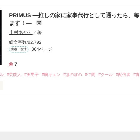
り名・night

PRIMUS ―推しの家に家事代行として通ったら、
受け感情を知らない女の子と

ます！―
完
らぎ　さや)

上村あかり
／著
情を教える極道達との物語。

総文字数/92,792
384ページ
青春・友情
りゅうが)メンバー

方も、助けの求め方も、何も知らなかった。

7
さき　れいと)

えてくれた。

ドル
#芸能人
#美男子
#胸キュン
#ほのぼの
#仲間
#クール
#配信者
#
ら　もも)

こうにいるはずだったのに、仕事先で毎日会っています。



を諦めない赤。



な　はづき)

眩しい白。



をもらい、「私も一歩踏み出してみたい」と思えるようになった。

りょうた)
