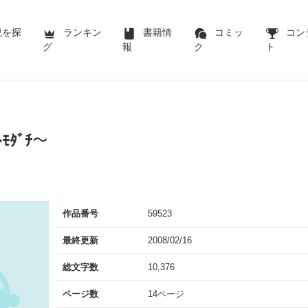
説を探
ランキン
書籍情
コミッ
コン
グ
報
ク
ト
ﾓﾀﾞﾁ～
作品番号
59523
最終更新
2008/02/16
総文字数
10,376
ページ数
14ページ