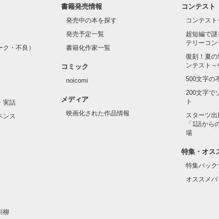
書籍発売情報
コンテスト
発売中の本を探す
コンテスト
、夢、そして成長。

発売予定一覧
超短編で謎
、ときどき泣ける。

もと　いつき)

テリーコン
青春群像劇〜

ーク・不良）
書籍化作家一覧
1位！

復刻！夏の
ンテスト～
コミック
　はるか)

500文字
noicomi
1位！

200文字
メディア
います❀

ト
・実話
作品を読む
あきら)

映画化された作品情報
スターツ出
ペンス
「1話から
は、以前出していたしたものの長編バージョンになります。

場
特集・オス
作品を読む
特集バック
オススメバ
作品を読む
川柳