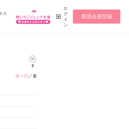
ロ
テス
グ
新規会員登録
イ
ン
0
奈々仔
／著