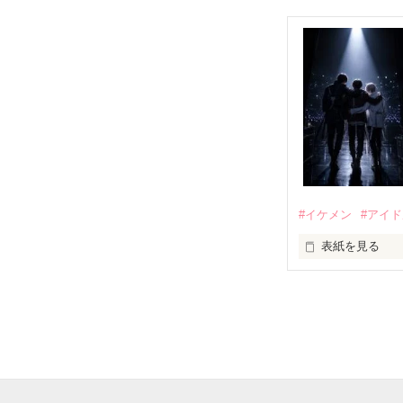
世界№1の最強。通
龍牙の元姫

両親から虐待を
桜城　紗夜(さく
その女の子に感
×

全国一位・龍牙(
泣き方も、笑い
龍牙・総長。

黒崎　零斗(くろ
でもみんなが教
#イケメン
#アイ
表紙を見る
龍牙・姫。

柚原　桃(ゆずは
推しは画面の向
『"愛してるよ"』
不器用でも努力
龍牙・姫。

無口で頼れる黒。
橘　葉月(たちば
天才肌で笑顔が
感動のラスト──
三人の姿に勇気
龍牙・幹部。

星　涼太(ほし　