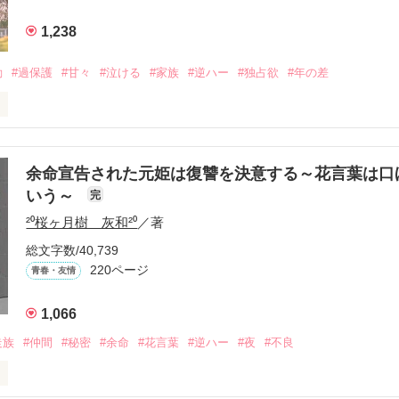
1,238
動
#過保護
#甘々
#泣ける
#家族
#逆ハー
#独占欲
#年の差
いよ｣

ないよ』

余命宣告された元姫は復讐を決意する～花言葉は口
いう～
完
²⁰桜ヶ月樹 灰和²⁰
／著
生きてんのよ｣

れてありがとう』

総文字数/40,739
220ページ
青春・友情
まなきゃ良かった｣

くれてありがとう』

1,066
走族
#仲間
#秘密
#余命
#花言葉
#逆ハー
#夜
#不良
ば·····｣

から俺たちは·····』
