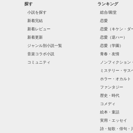
探す
ランキング
小説を探す
総合/殿堂
　　　恋、友情
龍牙・幹部。

新着完結
恋愛
　　　　笑って
森本　一樹(もり
　　　　　　〜
野いちご

新着レビュー
恋愛（キケン・ダ
ジャンル別 最高
新着更新
恋愛（逆ハー）
龍牙・幹部。

総合 最高3位！

滝井　遥(たきい
ジャンル別小説一覧
恋愛（学園）
ベリーズカフェ

音楽コラボ小説
青春・友情
ジャンル別 最高
龍牙・幹部。

ありがとうござ
コミュニティ
ノンフィクション
千葉　晶(ちば　
ミステリー・サス
※こちらの作品
ホラー・オカルト
ファンタジー
歴史・時代
コメディ
絵本・童話
実用・エッセイ
詩・短歌・俳句・