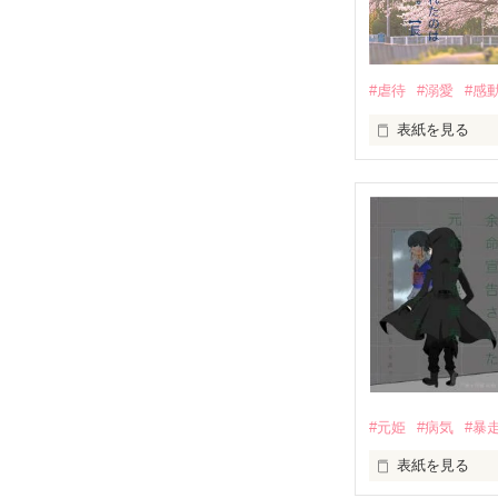
#虐待
#溺愛
#感
表紙を見る
｢全部あんたのせ
『──のせいじゃ
｢なんであんたが
『生きていてく
｢あんたなんか産
『産まれてきて
#元姫
#病気
#暴
｢あんたさえ居なけれ
表紙を見る
『──が居てくれた