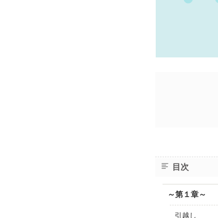
目次
～第１章～
引越し