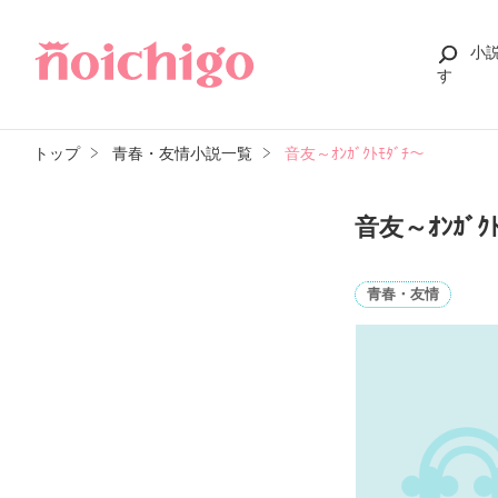
小
す
トップ
青春・友情小説一覧
音友～ｵﾝｶﾞｸﾄﾓﾀﾞﾁ～
音友～ｵﾝｶﾞｸﾄ
青春・友情