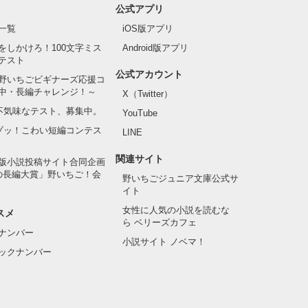
公式アプリ
一覧
iOS版アプリ
をしかけろ！100文字ミス
Android版アプリ
テスト
公式アカウント
野いちごビギナーズ応援コ
中・長編チャレンジ！～
X（Twitter）
の不気味なテスト、募集中。
YouTube
でゾッ！こわい短編コンテス
LINE
関連サイト
版小説投稿サイト合同企画
の長編大賞」野いちご！会
野いちごジュニア文庫公式サ
イト
女性に人気の小説を読むな
スメ
ら ベリーズカフェ
ナンバー
小説サイト ノベマ！
ックナンバー