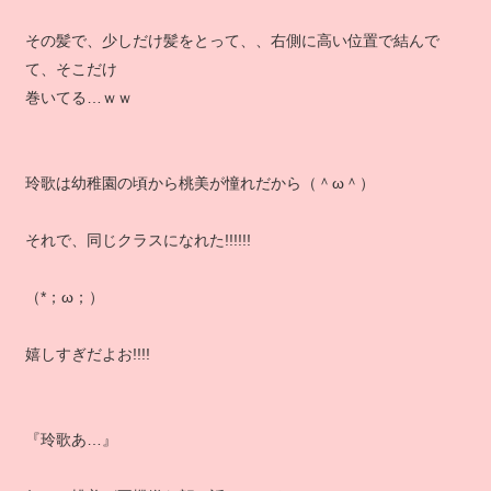
その髪で、少しだけ髪をとって、、右側に高い位置で結んで
て、そこだけ
巻いてる…ｗｗ
玲歌は幼稚園の頃から桃美が憧れだから（＾ω＾）
それで、同じクラスになれた!!!!!!
（*；ω；）
嬉しすぎだよお!!!!
『玲歌あ…』