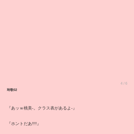
4 / 6
玲歌02
『あッｗ桃美‐。クラス表があるよ‐』
『ホントだあ!!!!』