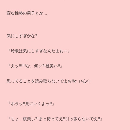
変な性格の男子とか…
気にしすぎかな?
『玲歌は気にしすぎなんだよお～』
『えッ!!!!!!な、何ッ?!桃美い!!』
思ってることを読み取らないでよお!!σ（>Д<）
『ホラッ!!見にいくよッ!!』
『ちょ…桃美ぃ?!まっ待ってえ!!引っ張らないでえ!!』