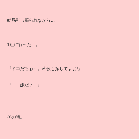
結局引っ張られながら…
1組に行った…。
『ドコだろぉ～。玲歌も探してよお!』
『……嫌だょ…』
その時。