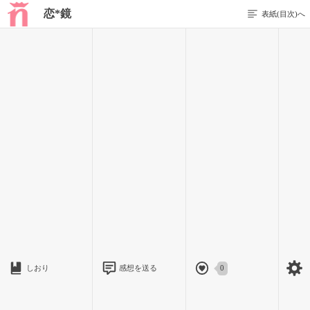
恋*鏡
表紙(目次)へ
1 / 6
運命…なのかな・
この物語の主人公は、『有坂 玲歌』（ありさか れいか）
高校1年。
しおり
感想を送る
0
栗色のセミロングに、カールをかけていて…