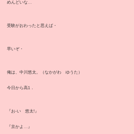
めんどいな…
受験がおわったと思えば・
早いぞ・
俺は、中川悠太。（なかがわ ゆうた）
今日から高1．
『お‐い 悠太!』
『京かよ…』