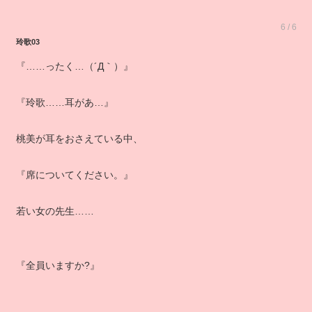
6 / 6
玲歌03
『……ったく…（´Д｀）』
『玲歌……耳があ…』
桃美が耳をおさえている中、
『席についてください。』
若い女の先生……
『全員いますか?』