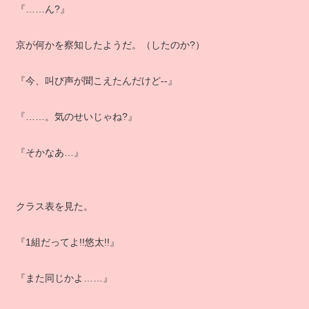
『……ん?』
京が何かを察知したようだ。（したのか?）
『今、叫び声が聞こえたんだけど‐‐』
『……。気のせいじゃね?』
『そかなあ…』
クラス表を見た。
『1組だってよ!!悠太!!』
『また同じかよ……』