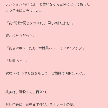
テンション高いねぇ…と思いながら玄関にはってあった
クラス表に目をつけた。
『あ!!玲歌!!同じクラスだょ!同じ3組だよお!!』
確かにそうだった。
『あぁ‐!!ホントだあッ!!!桃美ぃ～…（´＾∀＾／）／』
『玲歌あ～…』
変な（?）うれし泣きをして、ご機嫌で3組にいった。
桃美は、可愛くて、目立つ。
暗い茶色に、背中まで伸びたストレートの髪。