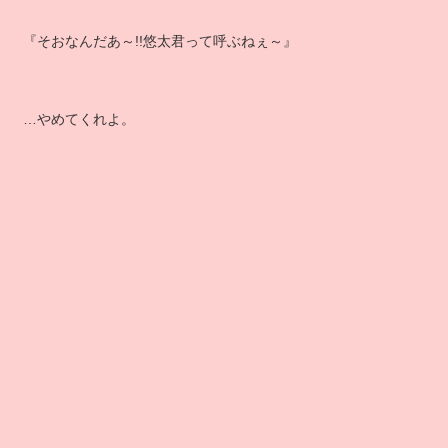
『そおなんだあ～!!悠太君って呼ぶねぇ～』
…やめてくれよ。