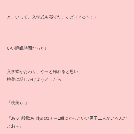
と、いって、入学式も寝てた、ヶど（＾ω＾；）
いい睡眠時間だった♪
入学式がおわり、やっと帰れると思い、
桃美に話しかけようとしたら、
『桃美ぃ‐』
『あッ!!玲歌あ!!あのねぇ～1組にかっこいい男子二人がいるんだ
よお～』