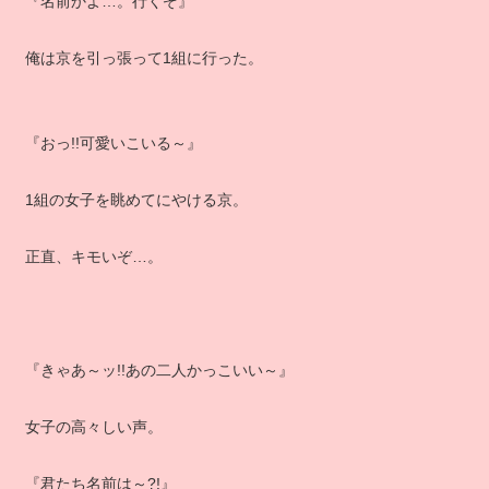
『名前かよ…。行くぞ』
俺は京を引っ張って1組に行った。
『おっ!!可愛いこいる～』
1組の女子を眺めてにやける京。
正直、キモいぞ…。
『きゃあ～ッ!!あの二人かっこいい～』
女子の高々しい声。
『君たち名前は～?!』