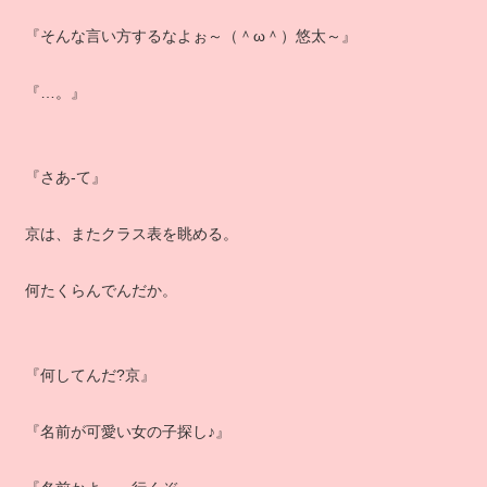
『そんな言い方するなよぉ～（＾ω＾）悠太～』
『…。』
『さあ‐て』
京は、またクラス表を眺める。
何たくらんでんだか。
『何してんだ?京』
『名前が可愛い女の子探し♪』