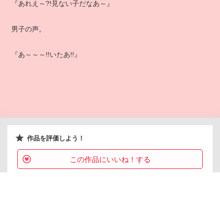
『あれえ～?!見ない子だなあ～』
男子の声。
『あ～～～!!いたあ!!』
作品を評価しよう！
この作品にいいね！する
0
レビューは
感想を送る
まだ書けません