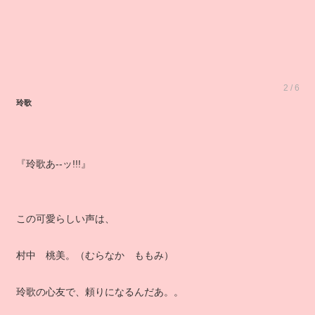
2 / 6
玲歌
『玲歌あ‐‐ッ!!!』
この可愛らしい声は、
村中 桃美。（むらなか ももみ）
玲歌の心友で、頼りになるんだあ。。