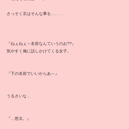
さっそく京はそんな事を………
『ねぇねぇ～名前なんていうのお??』
気やすく俺に話しかけてくる女子。
『下の名前でいいからあ～』
うるさいな…
『…悠太。』