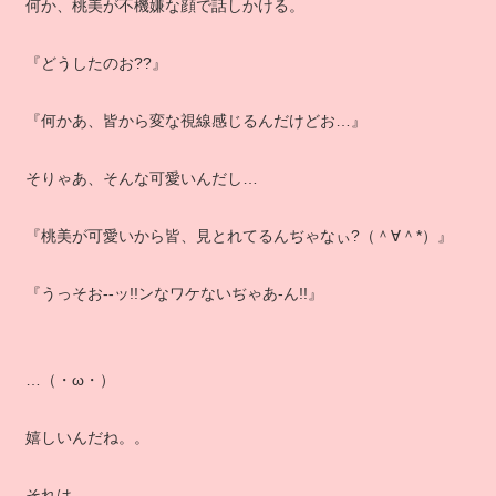
何か、桃美が不機嫌な顔で話しかける。
『どうしたのお??』
『何かあ、皆から変な視線感じるんだけどお…』
そりゃあ、そんな可愛いんだし…
『桃美が可愛いから皆、見とれてるんぢゃなぃ?（＾∀＾*）』
『うっそお‐‐ッ!!ンなワケないぢゃあ‐ん!!』
…（・ω・）
嬉しいんだね。。
それは…。