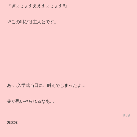
『ぎぇぇぇええええぇぇぇえ!!』
※この叫びは主人公です。
あ‐…入学式当日に、叫んでしまったよ…
先が思いやられるなあ…
5 / 6
悠太02