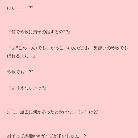
はぃ………??
『何で玲歌に男子の話するの??』
『あ!!ごめ～ん↓でも、かっこいいんだよお～男嫌いの玲歌でも
ほれるよお～』
玲歌でも…??
『ありえなぃよッ!!』
別に、過去に何かあったとかはなぃ（ぇ）けど…
男子って馬鹿andガイジが多いじゃん…?