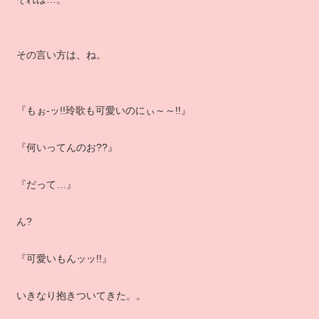
その言い方は、ね。
『もぉ‐ッ!!玲歌も可愛いのにぃ～～!!』
『何いってんのお??』
『だって…』
ん?
『可愛いもんッッ!!』
いきなり抱きついてきた。。