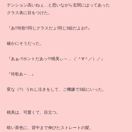
テンション高いねぇ…と思いながら玄関にはってあった
クラス表に目をつけた。
『あ!!玲歌!!同じクラスだょ!同じ3組だよお!!』
確かにそうだった。
『あぁ‐!!ホントだあッ!!!桃美ぃ～…（´＾∀＾／）／』
『玲歌あ～…』
変な（?）うれし泣きをして、ご機嫌で3組にいった。
桃美は、可愛くて、目立つ。
暗い茶色に、背中まで伸びたストレートの髪。