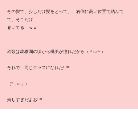
その髪で、少しだけ髪をとって、、右側に高い位置で結んで
て、そこだけ
巻いてる…ｗｗ
玲歌は幼稚園の頃から桃美が憧れだから（＾ω＾）
それで、同じクラスになれた!!!!!!
（*；ω；）
嬉しすぎだよお!!!!
『玲歌あ…』