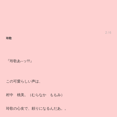
2 / 6
玲歌
『玲歌あ‐‐ッ!!!』
この可愛らしい声は、
村中 桃美。（むらなか ももみ）
玲歌の心友で、頼りになるんだあ。。