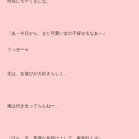
何気にモテてるしな。
『あ～今日から、また可愛い女の子探せるなあ～』
うっぜーｗ
京は、女遊びが大好きらしく…
俺は付き合ってらんねー…
『ほら、京。馬鹿な妄想はよして、教室行くぞ』