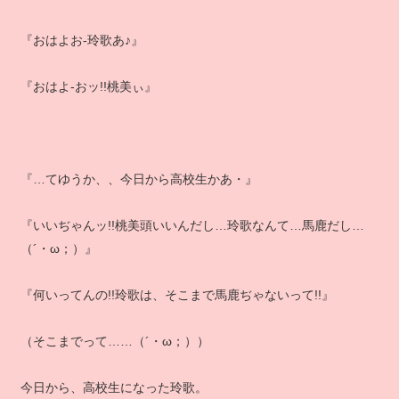
『おはよお‐玲歌あ♪』
『おはよ‐おッ!!桃美ぃ』
『…てゆうか、、今日から高校生かあ・』
『いいぢゃんッ!!桃美頭いいんだし…玲歌なんて…馬鹿だし…
（´・ω；）』
『何いってんの!!玲歌は、そこまで馬鹿ぢゃないって!!』
（そこまでって……（´・ω；））
今日から、高校生になった玲歌。