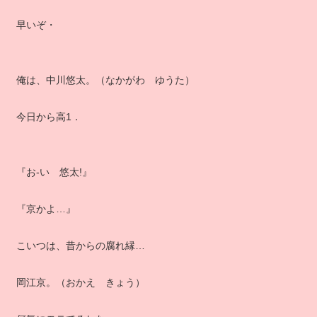
早いぞ・
俺は、中川悠太。（なかがわ ゆうた）
今日から高1．
『お‐い 悠太!』
『京かよ…』
こいつは、昔からの腐れ縁…
岡江京。（おかえ きょう）