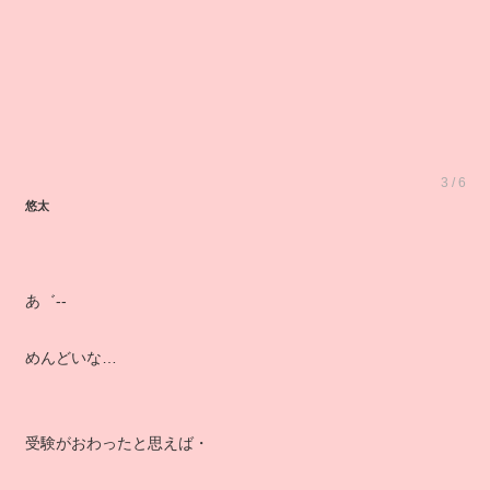
3 / 6
悠太
あ゛‐‐
めんどいな…
受験がおわったと思えば・