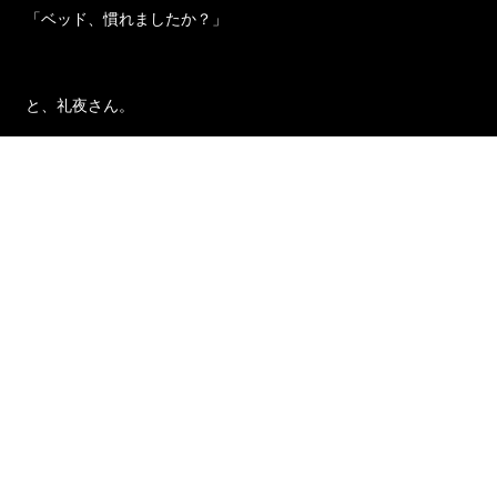
「ベッド、慣れましたか？」
と、礼夜さん。
鏡の向こうで、微笑んだ。
「慣れない事ばかりで、お疲れでしょう。」
「あ…はい。」
礼夜さんがあたしの契約執事になって、今日で二日目の朝。