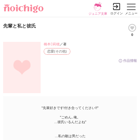
ログイン
メニュー
ジュニア文庫
先輩と私と彼氏
0
橋本莉穂
／著
恋愛(その他)
作品情報
"先輩好きです!付き合ってください!!"
"ごめん､俺。
…彼氏いるんだよね"
…私の敵は男だった