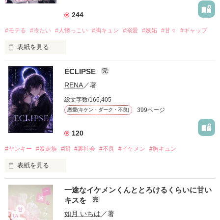
244
#モテる
#冷たい
#人懐っこい
#胸キュン
#溺愛
#嫉妬
#甘々
#ギャップ
表紙を見る
ECLIPSE
完
「好きだったから、別れを選んだ。」

RENA
／著
モテる人を好きになるのが怖かった。

総文字数/166,405
だから私は、中学時代に大好きだった彼を自分から振った。

399ページ
恋愛(キケン・ダーク・不良)
もう会うことはないと思っていたのに、

高校生になって再会した彼は、隣の学校で”王子様”と呼ばれる
120
人気者になっていた。

#ヤンキー
#暴走族
#闇
#裏社会
#不良
#イケメン
#胸キュン
表紙を見る
他の女の子には冷たいのに

私にだけ昔と変わらない笑顔を向けてくる。

表紙画像はAIです
一途なイケメンくんととろけるくらいに甘い
キスを
完
「澪ちゃん。」

如月 いちは
／著
作品を読む