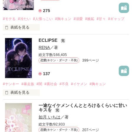
275
#モテる
#冷たい
#人懐っこい
#胸キュン
#溺愛
#嫉妬
#甘々
#ギャップ
表紙を見る
ECLIPSE
「好きだったから、別れを選んだ。」

完
RENA
／著
モテる人を好きになるのが怖かった。

だから私は、中学時代に大好きだった彼を自分から振った。

総文字数/166,405
399ページ
恋愛(キケン・ダーク・不良)
もう会うことはないと思っていたのに、

高校生になって再会した彼は、隣の学校で”王子様”と呼ばれる
人気者になっていた。

137
他の女の子には冷たいのに

#ヤンキー
#暴走族
#闇
#裏社会
#不良
#イケメン
#胸キュン
私にだけ昔と変わらない笑顔を向けてくる。

表紙を見る
「澪ちゃん。」

表紙画像はAIです
一途なイケメンくんととろけるくらいに甘い
それは止まっていた恋が再び動き始める合図──。

キスを
完
如月 いちは
／著
✨.ﾟ･*..☆.｡.:*✨.☆.｡.:. *:ﾟ✨.ﾟ･*..☆.｡.:*✨

作品を読む
総文字数/92,933
人見知りだけど優しい無自覚だけどモテる

207ページ
恋愛(キケン・ダーク・不良)
冴木澪-SaekiMio
