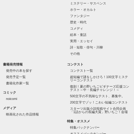
作品を読む
“不良”と避けられている天地くんだった。

ミステリー・サスペンス
ホラー・オカルト
ファンタジー
歴史・時代
怖くて近づいてはいけない人だと思っていたのに

コメディ
絵本・童話
「なんかあったら連絡して。すぐ助けに行く」

実用・エッセイ
詩・短歌・俳句・川柳
その他
噂や見た目とは違って、私にはすごく優しい

書籍発売情報
コンテスト
天地くんは私にとってヒーローのような人だった。

発売中の本を探す
コンテスト一覧
発売予定一覧
超短編で謎をしかけろ！100文字ミステ
リーコンテスト
書籍化作家一覧
復刻！夏の野いちごビギナーズ応援コン
テスト～中・長編チャレンジ！～
コミック
◇◆┈┈┈┈┈┈┈┈┈┈┈┈┈┈┈┈

500文字の不気味なテスト、募集中。
noicomi
200文字でゾッ！こわい短編コンテスト
《男性恐怖症の女の子》

メディア
スターツ出版小説投稿サイト合同企画
「1話からの長編大賞」野いちご！会場
映画化された作品情報
相沢 瑠莉

-Aizawa Ruri-

特集・オススメ
特集バックナンバー
×

オススメバックナンバー