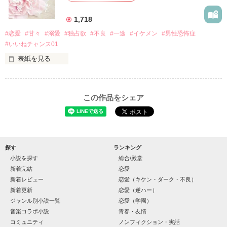
×

1,718
基本女子に冷たいのに澪にはわんこ男子になる

#恋愛
#甘々
#溺愛
#独占欲
#不良
#一途
#イケメン
#男性恐怖症
篠宮光-ShinomiyaHikaru

#いいねチャンス01
✨.ﾟ･*..☆.｡.:*✨.☆.｡.:. *:ﾟ✨.ﾟ･*..☆.｡.:*✨

表紙を見る
そして光を巡ってライバルも登場！？

「貴方なんかに光先輩は渡しませんから。」

「瑠莉に一目惚れしたんだよ……悪いかよ」

この作品をシェア
再会した恋は、ライバルの登場で大きく動き出す──。

クラス替えをして隣の席になったのは────

探す
ランキング
小説を探す
総合/殿堂
金髪に近い明るい髪色

新着完結
恋愛
新着レビュー
恋愛（キケン・ダーク・不良）
片耳には琥珀色のピアス

新着更新
恋愛（逆ハー）
ほとんど笑顔なんて見せたことがなくてぶっきらぼう

ジャンル別小説一覧
恋愛（学園）
音楽コラボ小説
青春・友情
コミュニティ
ノンフィクション・実話
そんな性格と見た目のせいで学校中のみんなから
