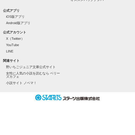
《一途で不器用な不良イケメン》

公式アプリ
iOS版アプリ
天地 琥珀

-Amachi Kohaku-

Android版アプリ
公式アカウント
┈┈┈┈┈┈┈┈┈┈┈┈┈┈┈┈◆◇

X（Twitter）
YouTube
LINE
関連サイト
男の子が苦手だったはずなのに

野いちごジュニア文庫公式サイト
女性に人気の小説を読むなら ベリー
ズカフェ
「なぁ、そろそろ俺のこと好きになれよ」

小説サイト ノベマ！
なぜかドキドキが止まらない。

「もう、我慢できねーの」

𓏸𓈒 一途なイケメンくんととろけるくらいに甘いキスを 𓈒𓏸
