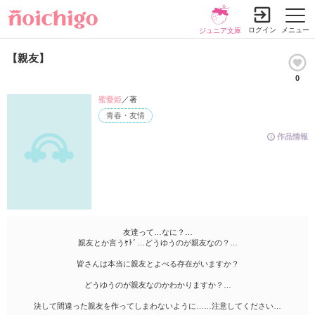
ログイン
メニュー
ジュニア文庫
【親友】
0
蜜憂姫
／著
青春・友情
作品情報
友達って…なに？…
親友とか言うｹﾄﾞ…どうゆうのが親友なの？…
皆さんは本当に親友とよべる存在がいますか？
どうゆうのが親友なのかわかりますか？…
決して間違った親友を作ってしまわないように……注意してください…