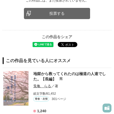
この作品には、まだ投票されていません。
投票する
この作品をシェア
この作品を見ている人にオススメ
地獄から救ってくれたのは極道の人達でし
た。【長編】
完
兎亀 らる
／著
総文字数/81,452
301ページ
青春・友情
1,240