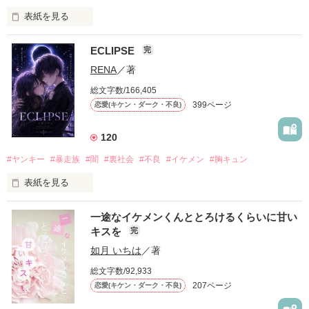
表紙を見る
ECLIPSE
完
「好きだったから、別れを選んだ。」

RENA
／著
モテる人を好きになるのが怖かった。

総文字数/166,405
だから私は、中学時代に大好きだった彼を自分から振った。

399ページ
恋愛(キケン・ダーク・不良)
もう会うことはないと思っていたのに、

高校生になって再会した彼は、隣の学校で”王子様”と呼ばれる
120
人気者になっていた。

#ヤンキー
#暴走族
#闇
#裏社会
#不良
#イケメン
#胸キュン
表紙を見る
他の女の子には冷たいのに

私にだけ昔と変わらない笑顔を向けてくる。

表紙画像はAIです
一途なイケメンくんととろけるくらいに甘い
キスを
完
「澪ちゃん。」

如月 いちは
／著
作品を読む
それは止まっていた恋が再び動き始める合図──。

総文字数/92,933
207ページ
恋愛(キケン・ダーク・不良)
✨.ﾟ･*..☆.｡.:*✨.☆.｡.:. *:ﾟ✨.ﾟ･*..☆.｡.:*✨
