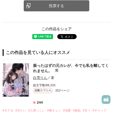
投票する
この作品をシェア
この作品を見ている人にオススメ
振ったはずの元カレが、今でも私を離してく
れません。
完
白雪りん
／著
総文字数/88,326
352ページ
恋愛(ラブコメ)
244
#モテる
#冷たい
#人懐っこい
#胸キュン
#溺愛
#嫉妬
#甘々
#ギャップ